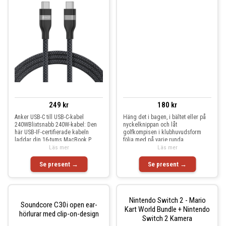
249 kr
180 kr
Anker USB-C till USB-C-kabel
Häng det i bagen, i bältet eller på
240WBlixtsnabb 240W-kabel: Den
nyckelknippan och låt
här USB-IF-certifierade kabeln
golfkompisen i klubhuvudsform
laddar din 16-tums MacBook P
följa med på varje runda.
Läs mer
Läs mer
Se present →
Se present →
Nintendo Switch 2 - Mario
Soundcore C30i open ear-
Kart World Bundle + Nintendo
hörlurar med clip-on-design
Switch 2 Kamera