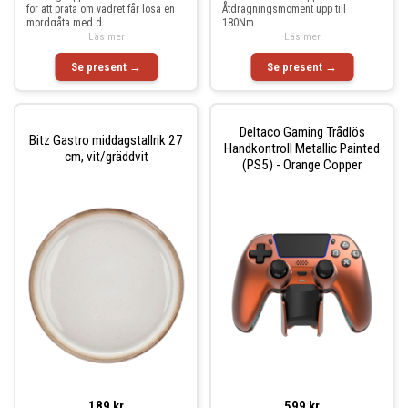
för att prata om vädret får lösa en
Åtdragningsmoment upp till
mordgåta med d
180Nm.
Läs mer
Läs mer
Se present →
Se present →
Deltaco Gaming Trådlös
Bitz Gastro middagstallrik 27
Handkontroll Metallic Painted
cm, vit/gräddvit
(PS5) - Orange Copper
189 kr
599 kr