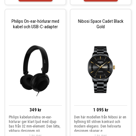
Philips On-ear-hörlurar med
Nibosi Space Cadet Black
kabel och USB-C-adapter
Gold
349 kr
1 095 kr
Philips kabelanslutna on-ear-
Den här modellen från Nibosi är en
hörlurar ger klart ljud med djup
hyllning till stilren kontrast och
bas från 32 mm-element. Den lätta,
modern elegans. Den helsvarta
vikbara designen gö
designen skapar e
Läs mer
Läs mer