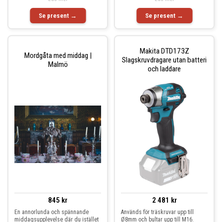
Se present →
Se present →
Makita DTD173Z
Mordgåta med middag |
Slagskruvdragare utan batteri
Malmö
och laddare
845 kr
2 481 kr
En annorlunda och spännande
Används för träskruvar upp till
middagsupplevelse där du istället
Ø8mm och bultar upp till M16.