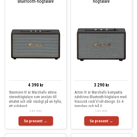
Bluetooth-högtalare
högtalare
4 390 kr
3 290 kr
Stanmore IV är Marshalls aktiva
Acton IV är Marshalls kompakta
stereohögtalare som ansluts till
nätdrivna Bluetooth-högtalare med
elnätet och står stadigt på en hylla,
klassisk rock'n'roll-design. En 4-
ett sidobord
tumsbas och två 0
Läs mer
Läs mer
Se present →
Se present →