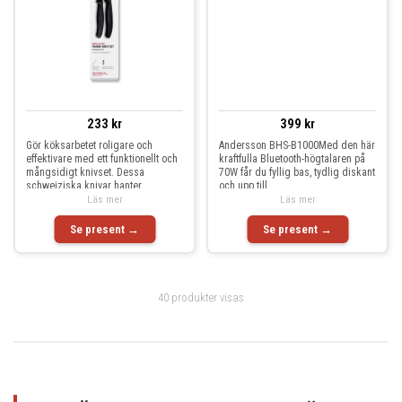
233 kr
399 kr
Gör köksarbetet roligare och
Andersson BHS-B1000Med den här
effektivare med ett funktionellt och
kraftfulla Bluetooth-högtalaren på
mångsidigt knivset. Dessa
70W får du fyllig bas, tydlig diskant
schweiziska knivar hanter
och upp till
Läs mer
Läs mer
Se present →
Se present →
40 produkter visas