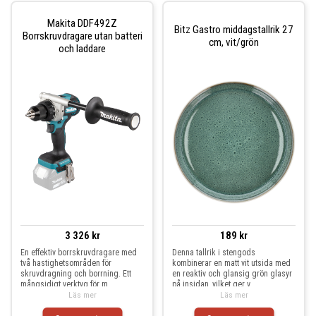
Makita DDF492Z
Bitz Gastro middagstallrik 27
Borrskruvdragare utan batteri
cm, vit/grön
och laddare
3 326 kr
189 kr
En effektiv borrskruvdragare med
Denna tallrik i stengods
två hastighetsområden för
kombinerar en matt vit utsida med
skruvdragning och borrning. Ett
en reaktiv och glansig grön glasyr
mångsidigt verktyg för m
på insidan, vilket ger v
Läs mer
Läs mer