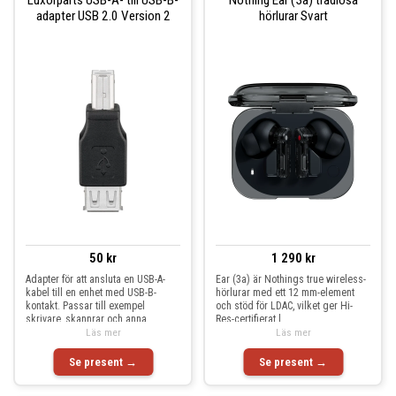
adapter USB 2.0 Version 2
hörlurar Svart
50 kr
1 290 kr
Adapter för att ansluta en USB-A-
Ear (3a) är Nothings true wireless-
kabel till en enhet med USB-B-
hörlurar med ett 12 mm-element
kontakt. Passar till exempel
och stöd för LDAC, vilket ger Hi-
skrivare, skannrar och anna
Res-certifierat l
Läs mer
Läs mer
Se present →
Se present →