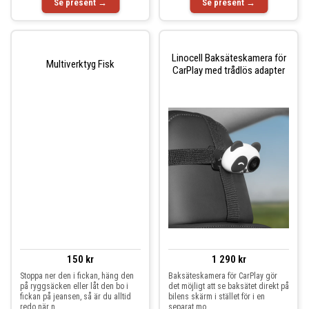
Se present →
Se present →
Linocell Baksäteskamera för
Multiverktyg Fisk
CarPlay med trådlös adapter
150 kr
1 290 kr
Stoppa ner den i fickan, häng den
Baksäteskamera för CarPlay gör
på ryggsäcken eller låt den bo i
det möjligt att se baksätet direkt på
fickan på jeansen, så är du alltid
bilens skärm i stället för i en
redo när n
separat mo