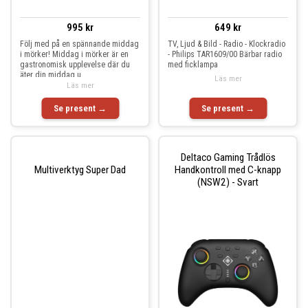
995 kr
649 kr
Följ med på en spännande middag
TV, Ljud & Bild - Radio - Klockradio
i mörker! Middag i mörker är en
- Philips TAR1609/00 Bärbar radio
gastronomisk upplevelse där du
med ficklampa
äter din middag u
Läs mer
Läs mer
Se present →
Se present →
Deltaco Gaming Trådlös
Multiverktyg Super Dad
Handkontroll med C-knapp
(NSW2) - Svart