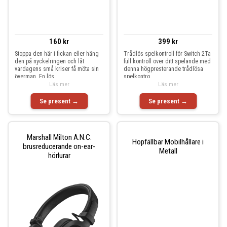
160 kr
399 kr
Stoppa den här i fickan eller häng
Trådlös spelkontroll för Switch 2Ta
den på nyckelringen och låt
full kontroll över ditt spelande med
vardagens små kriser få möta sin
denna högpresterande trådlösa
överman. En lös
spelkontro
Läs mer
Läs mer
Se present →
Se present →
Marshall Milton A.N.C.
Hopfällbar Mobilhållare i
brusreducerande on-ear-
Metall
hörlurar