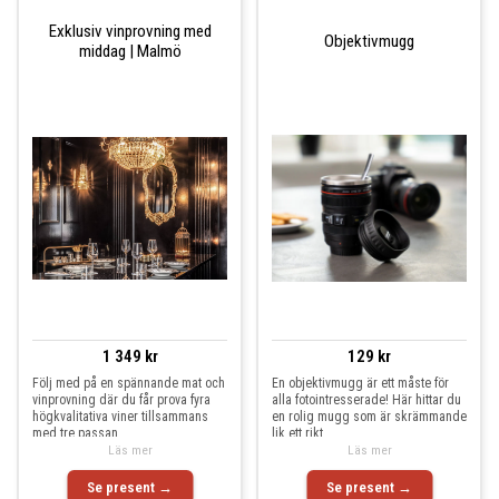
Exklusiv vinprovning med
Objektivmugg
middag | Malmö
1 349 kr
129 kr
Följ med på en spännande mat och
En objektivmugg är ett måste för
vinprovning där du får prova fyra
alla fotointresserade! Här hittar du
högkvalitativa viner tillsammans
en rolig mugg som är skrämmande
med tre passan
lik ett rikt
Läs mer
Läs mer
Se present →
Se present →