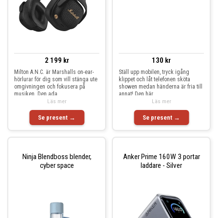
2 199 kr
130 kr
Milton A.N.C. är Marshalls on-ear-
Ställ upp mobilen, tryck igång
hörlurar för dig som vill stänga ute
klippet och låt telefonen sköta
omgivningen och fokusera på
showen medan händerna är fria till
musiken. Den ada
annat! Den här
Läs mer
Läs mer
Se present →
Se present →
Ninja Blendboss blender,
Anker Prime 160W 3 portar
cyber space
laddare - Silver