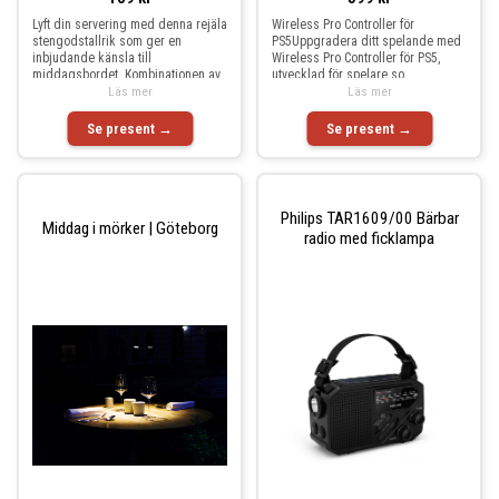
Lyft din servering med denna rejäla
Wireless Pro Controller för
stengodstallrik som ger en
PS5Uppgradera ditt spelande med
inbjudande känsla till
Wireless Pro Controller för PS5,
middagsbordet. Kombinationen av
utvecklad för spelare so
Läs mer
Läs mer
Se present →
Se present →
Philips TAR1609/00 Bärbar
Middag i mörker | Göteborg
radio med ficklampa