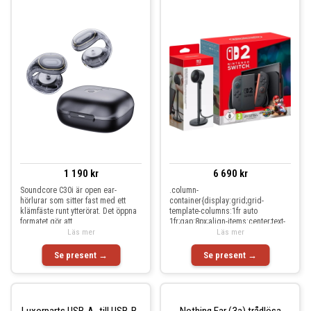
1 190 kr
6 690 kr
Soundcore C30i är open ear-
.column-
hörlurar som sitter fast med ett
container{display:grid;grid-
klämfäste runt ytterörat. Det öppna
template-columns:1fr auto
formatet gör att
1fr;gap:8px;align-items:center;text-
Läs mer
align:center}.column-c
Läs mer
Se present →
Se present →
Luxorparts USB-A- till USB-B-
Nothing Ear (3a) trådlösa