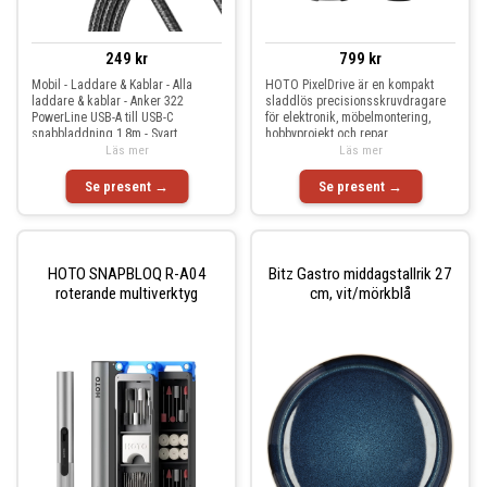
249 kr
799 kr
Mobil - Laddare & Kablar - Alla
HOTO PixelDrive är en kompakt
laddare & kablar - Anker 322
sladdlös precisionsskruvdragare
PowerLine USB-A till USB-C
för elektronik, möbelmontering,
snabbladdning 1,8m - Svart
hobbyprojekt och repar
Läs mer
Läs mer
Se present →
Se present →
HOTO SNAPBLOQ R-A04
Bitz Gastro middagstallrik 27
roterande multiverktyg
cm, vit/mörkblå