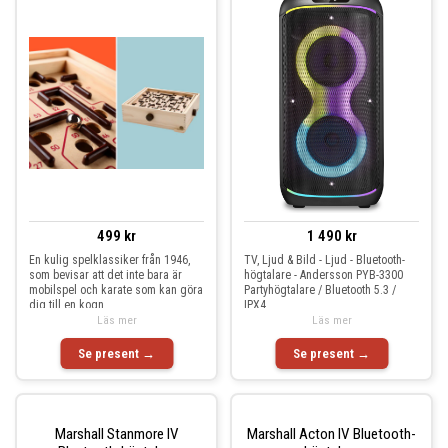
499 kr
1 490 kr
En kulig spelklassiker från 1946,
TV, Ljud & Bild - Ljud - Bluetooth-
som bevisar att det inte bara är
högtalare - Andersson PYB-3300
mobilspel och karate som kan göra
Partyhögtalare / Bluetooth 5.3 /
dig till en kogn
IPX4
Läs mer
Läs mer
Se present →
Se present →
Marshall Stanmore IV
Marshall Acton IV Bluetooth-