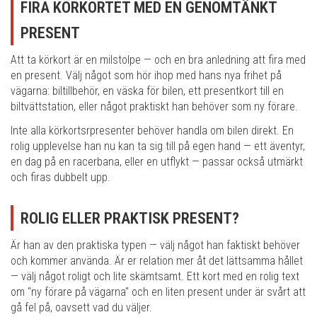
FIRA KÖRKORTET MED EN GENOMTÄNKT
PRESENT
Att ta körkort är en milstolpe — och en bra anledning att fira med
en present. Välj något som hör ihop med hans nya frihet på
vägarna: biltillbehör, en väska för bilen, ett presentkort till en
biltvättstation, eller något praktiskt han behöver som ny förare.
Inte alla körkortsrpresenter behöver handla om bilen direkt. En
rolig upplevelse han nu kan ta sig till på egen hand — ett äventyr,
en dag på en racerbana, eller en utflykt — passar också utmärkt
och firas dubbelt upp.
ROLIG ELLER PRAKTISK PRESENT?
Är han av den praktiska typen — välj något han faktiskt behöver
och kommer använda. Är er relation mer åt det lättsamma hållet
— välj något roligt och lite skämtsamt. Ett kort med en rolig text
om "ny förare på vägarna" och en liten present under är svårt att
gå fel på, oavsett vad du väljer.