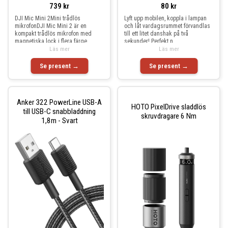
739 kr
80 kr
DJI Mic Mini 2Mini trådlös
Lyft upp mobilen, koppla i lampan
mikrofonDJI Mic Mini 2 är en
och låt vardagsrummet förvandlas
kompakt trådlös mikrofon med
till ett litet danshak på två
magnetiska lock i flera färge
sekunder! Perfekt n
Läs mer
Läs mer
Se present →
Se present →
Anker 322 PowerLine USB-A
HOTO PixelDrive sladdlös
till USB-C snabbladdning
skruvdragare 6 Nm
1,8m - Svart