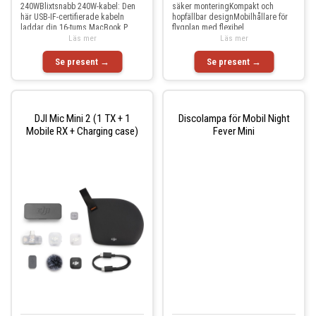
240WBlixtsnabb 240W-kabel: Den
säker monteringKompakt och
här USB-IF-certifierade kabeln
hopfällbar designMobilhållare för
laddar din 16-tums MacBook P
flygplan med flexibel
Läs mer
Läs mer
Se present →
Se present →
DJI Mic Mini 2 (1 TX + 1
Discolampa för Mobil Night
Mobile RX + Charging case)
Fever Mini