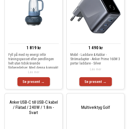
1 819 kr
1 490 kr
Fyll på med ny energi inför
Mobil - Laddare & Kablar -
träningspasset eller pendlingen
Strömadapter - Anker Prime 160W 3
helt utan tidskrävande
portar laddare - Silver
förberedelser. Med denna kompakt
Läs mer
Läs mer
Se present →
Se present →
Anker USB-C till USB-C kabel
/ Flätad / 240W / 1.8m -
Multiverktyg Golf
Svart