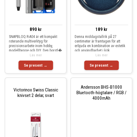
890 kr
189 kr
SNAPBLOQ R-A04 är ett kompakt
Denna middagstallrik på 27
roterande multiverktyg för
centimeter är framtagen för att
precisionsarbete inom hobby,
erbjuda en kombination av estetik
modellbygge och DIY. Den borstl�
och användbarhet i kök
Läs mer
Läs mer
Se present →
Se present →
Andersson BHS-B1000
Victorinox Swiss Classic
Bluetooth-högtalare / RGB /
knivset 2 delar, svart
4000mAh