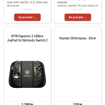
varje unikt smycke. Vi är stolta över
template-
att present
columns:repeat(2,1fr);gap:16px}.col
Läs mer
umn-container-3{display:grid;grid-
Läs mer
templa
Se present →
Se present →
NYXI Hyperion 3 trådlös
Kryolan Glitterspray - Silver
JoyPad för Nintendo Switch 2
1 299 kr
130 kr