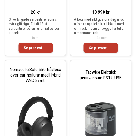
20 kr
13 990 kr
Silverfärgade serpentiner som är
Arbeta med riktigt stora degar och
extra glittriga. Totalt 18 st
utforska nya tekniker i köket med
serpentiner på en rulle. Säljes som
en maskin som är byggd för tuffa
1-pack.
utmaningar. Ank
Läs mer
Läs mer
Se present →
Se present →
Nomadelic Solo 550 trådlösa
Tacwise Elektrisk
over-ear-hörlurar med Hybrid
pennvässare PS12-USB
ANC Svart