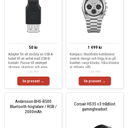
50 kr
1 499 kr
Adapter för att ansluta en USB-A-
Kompass Stockholm kombinerar
kabel till en enhet med USB-B-
svensk design och höga krav på
kontakt. Passar till exempel
kvalitet i varje klocka. Våra klockor
skrivare, skannrar och anna
är stilrena, påli
Läs mer
Läs mer
Se present →
Se present →
Andersson BHS-B500
Corsair HS35 v3 trådlöst
Bluetooth-högtalare / RGB /
gamingheadset
2000mAh