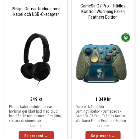
GameSir G7 Pro - Trådlös
Philips On-ear-hörlurar med
Kontroll Wuchang Fallen
kabel och USB-C-adapter
Feathers Edition
349 kr
1 349 kr
Philips kabelanslutna on-ear-
Datorer & Tillbehör -
hörlurar ger klart ljud med djup
Gamingtillbehör - Gamepads -
bas från 32 mm-element. Den lätta,
GameSir G7 Pro - Trådlös Kontroll
vikbara designen gö
Wuchang Fallen Feathers Edition
Läs mer
Läs mer
Se present →
Se present →