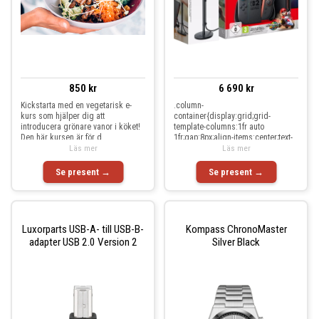
850 kr
6 690 kr
Kickstarta med en vegetarisk e-
.column-
kurs som hjälper dig att
container{display:grid;grid-
introducera grönare vanor i köket!
template-columns:1fr auto
Den här kursen är för d
1fr;gap:8px;align-items:center;text-
Läs mer
align:center}.column-c
Läs mer
Se present →
Se present →
Luxorparts USB-A- till USB-B-
Kompass ChronoMaster
adapter USB 2.0 Version 2
Silver Black