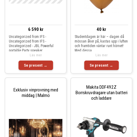
6 590 kr
40 kr
Uncategorized from IFS -
Studentdagen är här – dagen då
Uncategorized from IFS -
mössan åker på, kastas upp i luften
Uncategorized - JBL Powerful
och framtiden väntar runt hörnet!
portable Party speaker
Med dessa
Läs mer
Läs mer
Se present →
Se present →
Makita DDF492Z
Exklusiv vinprovning med
Borrskruvdragare utan batteri
middag | Malmö
och laddare