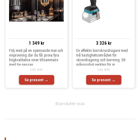
1 349 kr
3 326 kr
Följ med på en spännande mat och
En effektiv borrskruvdragare med
vinprovning där du får prova fyra
två hastighetsområden för
högkvalitativa viner tillsammans
skruvdragning och borrning. Ett
med tre passan
mångsidigt verktyg för m
Läs mer
Läs mer
Se present →
Se present →
40 produkter visas