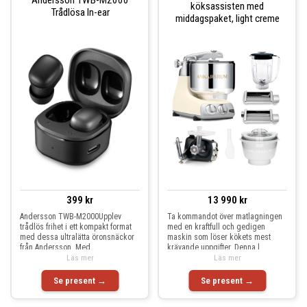
köksassisten med
Trådlösa In-ear
middagspaket, light creme
399 kr
13 990 kr
Andersson TWB-M2000Upplev
Ta kommandot över matlagningen
trådlös frihet i ett kompakt format
med en kraftfull och gedigen
med dessa ultralätta öronsnäckor
maskin som löser kökets mest
från Andersson. Med
krävande uppgifter. Denna l
Läs mer
Läs mer
Se present →
Se present →