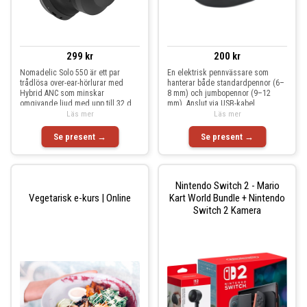
299 kr
200 kr
Nomadelic Solo 550 är ett par
En elektrisk pennvässare som
trådlösa over-ear-hörlurar med
hanterar både standardpennor (6–
Hybrid ANC som minskar
8 mm) och jumbopennor (9–12
omgivande ljud med upp till 32 d
mm). Anslut via USB-kabel
Läs mer
Läs mer
Se present →
Se present →
Nintendo Switch 2 - Mario
Vegetarisk e-kurs | Online
Kart World Bundle + Nintendo
Switch 2 Kamera