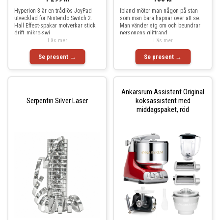
Hyperion 3 är en trådlös JoyPad
Ibland möter man någon på stan
utvecklad för Nintendo Switch 2.
som man bara häpnar över att se.
Hall Effect-spakar motverkar stick
Man vänder sig om och beundrar
drift, mikro-swi
personens glittrand
Läs mer
Läs mer
Se present →
Se present →
Ankarsrum Assistent Original
Serpentin Silver Laser
köksassistent med
middagspaket, röd