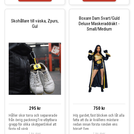
Boxare Dam Svart/Guld
Skohållare till väska, Zpurs,
Deluxe Maskeraddräkt -
Gul
Small/Medium
295 kr
750 kr
Håller skor torra och separerade
Höj gardet, fäst blicken och låt alla
från övrig packningTre utbytbara
fatta att du är kvällens mästare
grepp för olika skotyperEnkel att
redan innan första ronden ens
fästa på väsk
börjat! Den
Läs mer
Läs mer