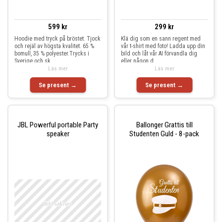
599 kr
299 kr
Hoodie med tryck på bröstet. Tjock
Klä dig som en sann regent med
och rejäl av högsta kvalitet. 65 %
vår t-shirt med foto! Ladda upp din
bomull, 35 % polyester.Trycks i
bild och låt vår AI förvandla dig
Sverige och sk
eller någon d
Läs mer
Läs mer
Se present →
Se present →
JBL Powerful portable Party
Ballonger Grattis till
speaker
Studenten Guld - 8-pack