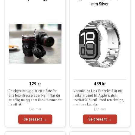
mm Silver
129 kr
439 kr
En objektivmugg är ett måste för
Vonmählen Link Bracelet 2 är ett
alla fotointresserade! Här hittar du
länkarmband till Apple Watch i
en rolig mugg som är skrämmande
rostfritt 316L-stål med ren design,
lik ett rikt
gedigen känsla
Läs mer
Läs mer
Se present →
Se present →