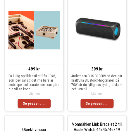
499 kr
399 kr
En kulig spelklassiker från 1946,
Andersson BHS-B1000Med den här
som bevisar att det inte bara är
kraftfulla Bluetooth-högtalaren på
mobilspel och karate som kan göra
70W får du fyllig bas, tydlig diskant
dig till en kogn
och upp till
Läs mer
Läs mer
Se present →
Se present →
Vonmählen Link Bracelet 2 till
Objektivmugg
Apple Watch 44/45/46/49