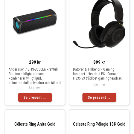
299 kr
899 kr
Andersson / BHS-B500En kraftfull
Datorer & Tillbehör - Gaming
Bluetooth-högtalare som
headset - Headset PC - Corsair
kombinerar fylligt ljud,
HS35 v3 trådlöst gamingheadset
stämningsfull belysning och tålig d
Läs mer
Läs mer
Se present →
Se present →
Céleste Ring Anita Gold
Céleste Ring Pélagie 18K Gold