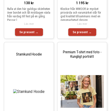
130 kr
1 195 kr
Rulla ut den här guldiga skönheten
Klockor från WWOOR är mycket
över bordet och låt middagen växla
prisvärda och varumärket står för
från vardag till fest på en gång.
god kvalitet tillsammans med en
Passar l
genomarbetad design
Läs mer
Läs mer
Se present →
Se present →
Premium T-shirt med foto -
Stamkund Hoodie
Kungligt porträtt