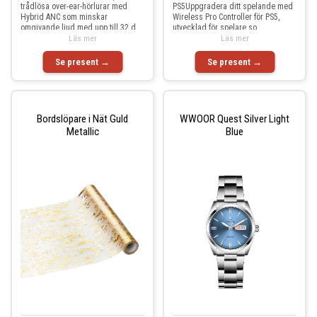
trådlösa over-ear-hörlurar med
PS5Uppgradera ditt spelande med
Hybrid ANC som minskar
Wireless Pro Controller för PS5,
omgivande ljud med upp till 32 d
utvecklad för spelare so
Läs mer
Läs mer
Se present →
Se present →
Bordslöpare i Nät Guld
WWOOR Quest Silver Light
Metallic
Blue