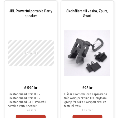
JBL Powerful portable Party
Skohållare till väska, Zpurs,
speaker
Svart
6 590 kr
295 kr
Uncategorized from IFS -
Håller skor torra och separerade
Uncategorized from IFS -
från övrig packningTre utbytbara
Uncategorized - JBL Powerful
grepp för olika skotyperEnkel att
portable Party speaker
fästa på väsk
Läs mer
Läs mer