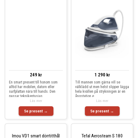
249 kr
1 290 kr
En smart present till honom som
Till mannen som gärna vill se
alltid har mobilen, datorn eller
välklädd ut men helst slipper lägga
surfplattan nära till hands. Den
hela kvällen på strykningen är en
passar teknikentusias
ångstation e
Läs mer
Läs mer
Se present →
Se present →
Imou VD1 smart dörrtitthål
Tefal Aerosteam S 180