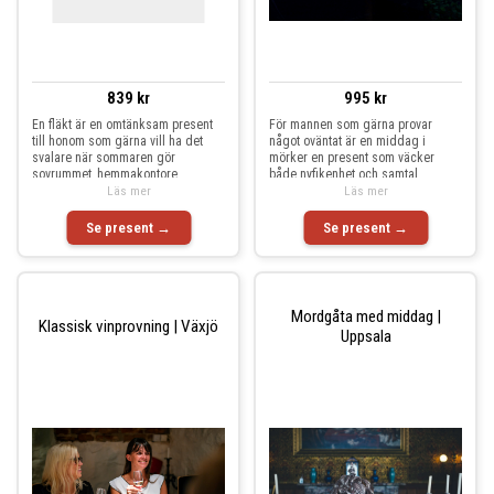
839 kr
995 kr
En fläkt är en omtänksam present
För mannen som gärna provar
till honom som gärna vill ha det
något oväntat är en middag i
svalare när sommaren gör
mörker en present som väcker
sovrummet, hemmakontore
både nyfikenhet och samtal
Läs mer
Läs mer
Se present →
Se present →
Mordgåta med middag |
Klassisk vinprovning | Växjö
Uppsala