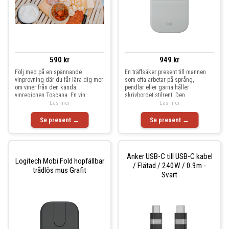
590 kr
949 kr
Följ med på en spännande
En träffsäker present till mannen
vinprovning där du får lära dig mer
som ofta arbetar på språng,
om viner från den kända
pendlar eller gärna håller
vinregionen Toscana. En vin
skrivbordet stilrent. Den
Läs mer
Läs mer
Se present →
Se present →
Anker USB-C till USB-C kabel
Logitech Mobi Fold hopfällbar
/ Flätad / 240W / 0.9m -
trådlös mus Grafit
Svart