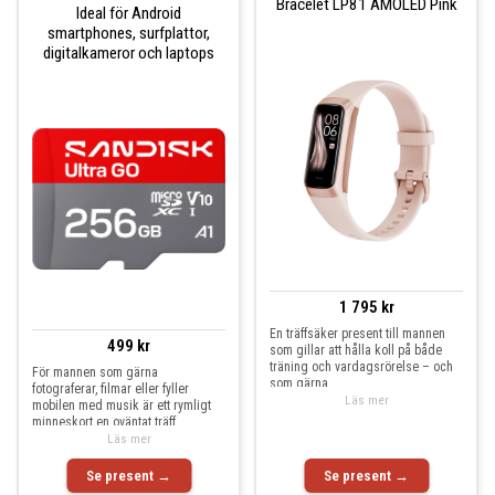
Bracelet LP81 AMOLED Pink
Ideal för Android
smartphones, surfplattor,
digitalkameror och laptops
1 795 kr
En träffsäker present till mannen
499 kr
som gillar att hålla koll på både
träning och vardagsrörelse – och
För mannen som gärna
som gärna
fotograferar, filmar eller fyller
Läs mer
mobilen med musik är ett rymligt
minneskort en oväntat träff
Läs mer
Se present →
Se present →