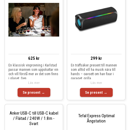
625 kr
299 kr
En klassisk vinprovning i Karlstad
En träffsäker present till mannen
passar mannen som uppskattar vin
som alltid vill ha musik nära till
och vill förstå mer av det som finns
hands – oavsett om han fixar i
i glaset. Den
garaget, grilla
Läs mer
Läs mer
Se present →
Se present →
Anker USB-C till USB-C kabel
Tefal Express Optimal
/ Flätad / 240W / 1.8m -
Ångstation
Svart