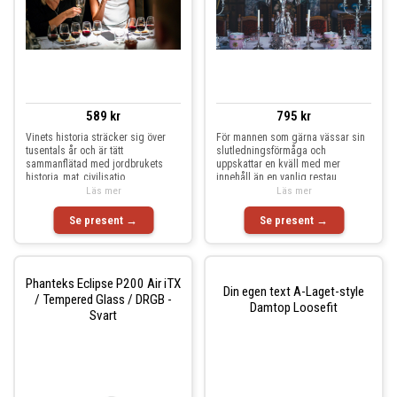
589 kr
795 kr
Vinets historia sträcker sig över
För mannen som gärna vässar sin
tusentals år och är tätt
slutledningsförmåga och
sammanflätad med jordbrukets
uppskattar en kväll med mer
historia, mat, civilisatio
innehåll än en vanlig restau
Läs mer
Läs mer
Se present →
Se present →
Phanteks Eclipse P200 Air iTX
Din egen text A-Laget-style
/ Tempered Glass / DRGB -
Damtop Loosefit
Svart