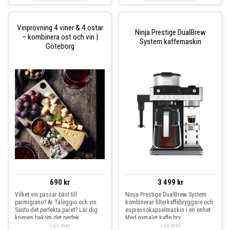
Vinprovning 4 viner & 4 ostar
Ninja Prestige DualBrew
– kombinera ost och vin |
System kaffemaskin
Göteborg
690 kr
3 499 kr
Vilket vin passar bäst till
Ninja Prestige DualBrew System
parmigiano? Är Taleggio och vin
kombinerar filterkaffebryggare och
Santo det perfekta paret? Lär dig
espressokapselmaskin i en enhet.
knepen bakom det perfek
Med nymalet kaffe bry
Läs mer
Läs mer