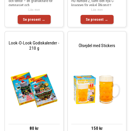
och tentor – en grafräknare för
HD Rumble 2, samt den nya C-
gymnasiet och
knappen för enkel åtkomst t
Läs mer
Läs mer
Se present →
Se present →
Look-O-Look Godiskalender -
Ölsejdel med Stickers
210 g
80 kr
150 kr