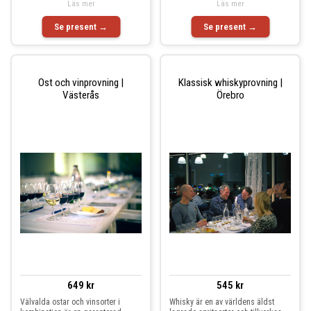
enhet
Läs mer
Läs mer
Se present →
Se present →
Ost och vinprovning |
Klassisk whiskyprovning |
Västerås
Örebro
649 kr
545 kr
Välvalda ostar och vinsorter i
Whisky är en av världens äldst