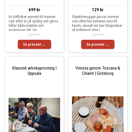
699 kr
129 kr
En träffsäker present till mannen
Objektivmuggen passar mannen
som alltid är på språng och gärna
som alltid har kameran nära till
håller både mobilen och
hands, oavsett om han fotograferar
packningen lätt. De
på hobbynivå eller l
Läs mer
Läs mer
Se present →
Se present →
Klassisk whiskyprovning |
Vinresa genom Toscana &
Uppsala
Chianti | Göteborg