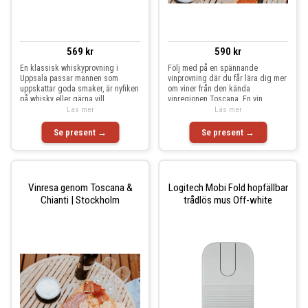
569 kr
590 kr
En klassisk whiskyprovning i
Följ med på en spännande
Uppsala passar mannen som
vinprovning där du får lära dig mer
uppskattar goda smaker, är nyfiken
om viner från den kända
på whisky eller gärna vill
vinregionen Toscana. En vin
Läs mer
Läs mer
Se present →
Se present →
Vinresa genom Toscana &
Logitech Mobi Fold hopfällbar
Chianti | Stockholm
trådlös mus Off-white