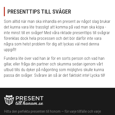
PRESENTTIPS TILL SVÅGER
Som alltid när man ska inhandla en present av något slag brukar
det kunna vara lite trassligt att komma på vad man ska köpa -
inte minst till en svåger! Med våra riktade presenttips till svågrar
förenklas dock hela processen och det bör därför inte vara
några som helst problem för dig att lyckas väl med denna
uppgift!
Fundera lite över vad han är för en sorts person och vad han
gillar, eller fråga din partner och skumma sedan igenom vårt
utbud tills du dyker på någonting som möjligtvis skulle kunna
passa din svåger. Svårare än så är det faktiskt inte! Lycka till!
Hitta den perfekta presenten till honom — för varje tillfälle och varje