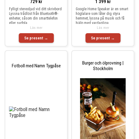
729 kr
1 399 kr
Fylligt stereoljud vid ditt skrivbord
Google Home Speaker är en smart
Lyssna trådlöst från Bluetooth®-
högtalare som låter dig styra
enheter, såsom din smarttelefon
hemmet, lyssna på musik och få
eller surfpla
hjälp med vardagliga
Läs mer
Läs mer
Se present →
Se present →
Burger och ölprovning |
Fotboll med Namn Tygpåse
Stockholm