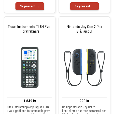
Se present →
Se present →
Texas Instruments TI-84 Evo-
Nintendo Joy Con 2 Pair
T grafräknare
Blå/ljusgul
1 849 kr
990 kr
Utan internetuppkoppling är TI-84
De uppdaterade Joy-Con 2-
Evo-T godkänd för nationella prov
kontrollerna har rörelsekontroll och