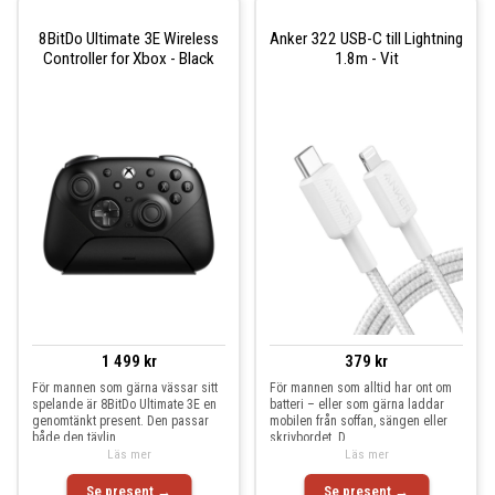
8BitDo Ultimate 3E Wireless
Anker 322 USB-C till Lightning
Controller for Xbox - Black
1.8m - Vit
1 499 kr
379 kr
För mannen som gärna vässar sitt
För mannen som alltid har ont om
spelande är 8BitDo Ultimate 3E en
batteri – eller som gärna laddar
genomtänkt present. Den passar
mobilen från soffan, sängen eller
både den tävlin
skrivbordet. D
Läs mer
Läs mer
Se present →
Se present →