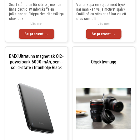
Snart står julen för dörren, men än
Varför köpa en sejdel med tryck
finns det tid att införskaffa en
när man kan välja motivet själv?
julkalender! Skippa den där tråkiga
Smäll på en sticker så har du ett
chokladk
glas som allt
Läs mer
Läs mer
Se present →
Se present →
BMX Ultratunn magnetisk Qi2-
powerbank 5000 mAh, semi-
Objektivmugg
solid-state i titanhölje Black