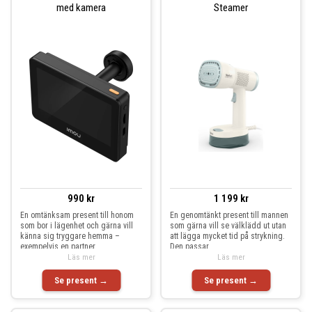
med kamera
Steamer
990 kr
1 199 kr
En omtänksam present till honom
En genomtänkt present till mannen
som bor i lägenhet och gärna vill
som gärna vill se välklädd ut utan
känna sig tryggare hemma –
att lägga mycket tid på strykning.
exempelvis en partner
Den passar
Läs mer
Läs mer
Se present →
Se present →