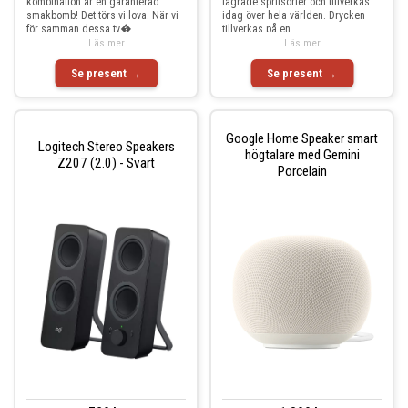
kombination är en garanterad
lagrade spritsorter och tillverkas
smakbomb! Det törs vi lova. När vi
idag över hela världen. Drycken
för samman dessa tv�
tillverkas på en
Läs mer
Läs mer
Se present →
Se present →
Google Home Speaker smart
Logitech Stereo Speakers
högtalare med Gemini
Z207 (2.0) - Svart
Porcelain