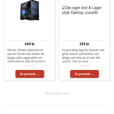
449 kr
249 kr
Det här stilrena datorchassit
En personlig topp för kvinnan som
passar honom som älskar att
gillar humor, självdistans och
bygga själv, uppgradera sin
plagg som inte ser ut som alla
gaminghörna eller få mycket p
andras. Välj en egen
Läs mer
Läs mer
Se present →
Se present →
40 produkter visas