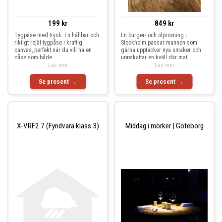
199 kr
849 kr
Tygpåse med tryck. En hållbar och
En burger- och ölprovning i
riktigt rejäl tygpåse i kraftig
Stockholm passar mannen som
canvas, perfekt när du vill ha en
gärna upptäcker nya smaker och
påse som både
uppskattar en kväll där mat
Läs mer
Läs mer
Se present →
Se present →
X-VRF2.7 (Fyndvara klass 3)
Middag i mörker | Göteborg