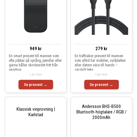
949 kr
279 kr
En smart present till mannen som
En träffsäker present till mannen
ofta jobbar på språng, pendlar eller
som alltid har mobilen, surfplattan
gärna håller skrivbordet fritt från
eller datorn nära till hands –
onödiga
särskilt tekn
Läs mer
Läs mer
Se present →
Se present →
Andersson BHS-B500
Klassisk vinprovning |
Bluetooth-högtalare / RGB /
Karlstad
2000mAh