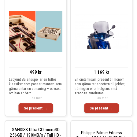
499 kr
1 169 kr
Labyrint Balansspel är en tidlös
En omtänksam present till honom
klassiker som passar mannen som
som gärna tar scootern till jobbet,
gärna antar en utmaning – oavsett
träningen eller helgens små
om han är barn
ärenden. Vindrutan
Läs mer
Läs mer
Se present →
Se present →
SANDISK Ultra GO microSD
Philippe Palmer Fitness
256GB / 190MB/s / Full HD -