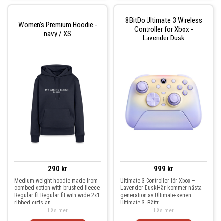
8BitDo Ultimate 3 Wireless
Women’s Premium Hoodie -
Controller for Xbox -
navy / XS
Lavender Dusk
290 kr
999 kr
Medium-weight hoodie made from
Ultimate 3 Controller för Xbox –
combed cotton with brushed fleece
Lavender DuskHär kommer nästa
Regular fit Regular fit with wide 2x1
generation av Ultimate-serien –
ribbed cuffs an
Ultimate 3. Bättr
Läs mer
Läs mer