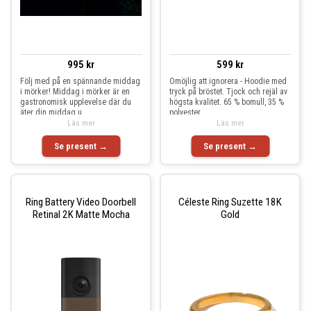
995 kr
599 kr
Följ med på en spännande middag
Omöjlig att ignorera - Hoodie med
i mörker! Middag i mörker är en
tryck på bröstet. Tjock och rejäl av
gastronomisk upplevelse där du
högsta kvalitet. 65 % bomull, 35 %
äter din middag u
polyester
Läs mer
Läs mer
Se present →
Se present →
Ring Battery Video Doorbell
Céleste Ring Suzette 18K
Retinal 2K Matte Mocha
Gold