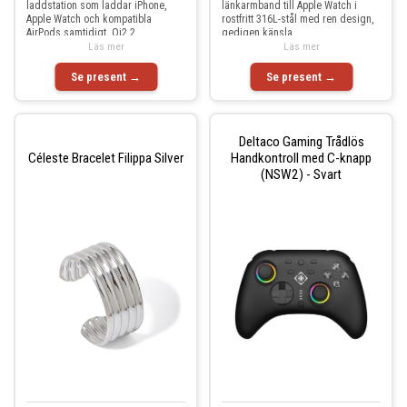
laddstation som laddar iPhone,
länkarmband till Apple Watch i
Apple Watch och kompatibla
rostfritt 316L-stål med ren design,
AirPods samtidigt. Qi2.2
gedigen känsla
Läs mer
Läs mer
Se present →
Se present →
Deltaco Gaming Trådlös
Céleste Bracelet Filippa Silver
Handkontroll med C-knapp
(NSW2) - Svart