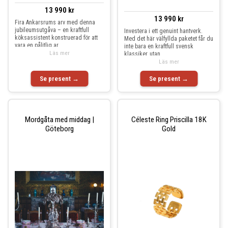
13 990 kr
13 990 kr
Fira Ankarsrums arv med denna
jubileumsutgåva – en kraftfull
Investera i ett genuint hantverk.
köksassistent konstruerad för att
Med det här välfyllda paketet får du
vara en pålitlig ar
inte bara en kraftfull svensk
Läs mer
klassiker, utan
Läs mer
Se present →
Se present →
Mordgåta med middag |
Céleste Ring Priscilla 18K
Göteborg
Gold