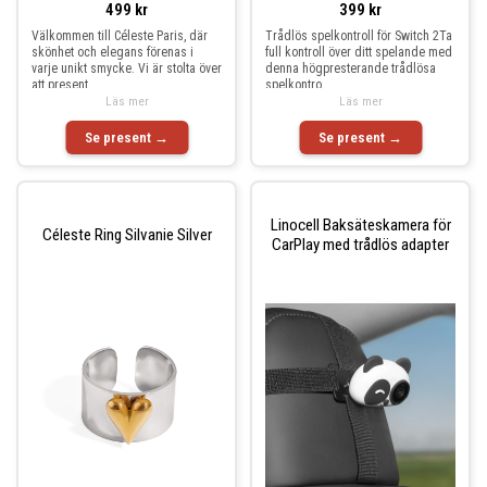
499 kr
399 kr
Välkommen till Céleste Paris, där
Trådlös spelkontroll för Switch 2Ta
skönhet och elegans förenas i
full kontroll över ditt spelande med
varje unikt smycke. Vi är stolta över
denna högpresterande trådlösa
att present
spelkontro
Läs mer
Läs mer
Se present →
Se present →
Linocell Baksäteskamera för
Céleste Ring Silvanie Silver
CarPlay med trådlös adapter