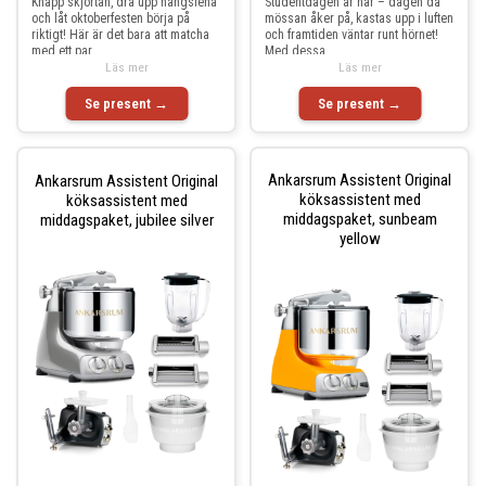
Knäpp skjortan, dra upp hängslena
Studentdagen är här – dagen då
och låt oktoberfesten börja på
mössan åker på, kastas upp i luften
riktigt! Här är det bara att matcha
och framtiden väntar runt hörnet!
med ett par
Med dessa
Läs mer
Läs mer
Se present →
Se present →
Ankarsrum Assistent Original
Ankarsrum Assistent Original
köksassistent med
köksassistent med
middagspaket, sunbeam
middagspaket, jubilee silver
yellow