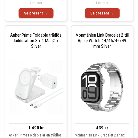
Läs mer
Läs mer
Se present →
Se present →
Anker Prime Foldable trådlös
Vonmählen Link Bracelet 2 till
laddstation 3-i-1 MagGo
Apple Watch 44/45/46/49
Silver
mm Silver
1 490 kr
439 kr
Anker Prime Foldable är en trådlös
Vonmählen Link Bracelet 2 är ett