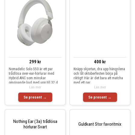
299 kr
400 kr
Nomadelic Solo 550 är ett par
Knäpp skjortan, dra upp hängslena
trådlösa over-ear-hörlurar med
och låt oktoberfesten börja på
Hybrid ANC som minskar
riktigt! Här är det bara att matcha
omgivande ljud med upp till 32 d
med ett par
Läs mer
Läs mer
Se present →
Se present →
Nothing Ear (3a) trådlösa
Guldkant Stor favoritmix
hörlurar Svart