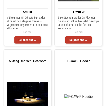
599 kr
1 290 kr
Välkommen till Céleste Paris, där
Baksäteskamera för CarPlay gör
skönhet och elegans förenas i
det möjligt att se baksätet direkt på
varje unikt smycke. Vi är stolta över
bilens skärm i stället för i en
att present
separat mo
Läs mer
Läs mer
Se present →
Se present →
Middag i mörker | Göteborg
F-CAW-F Hoodie