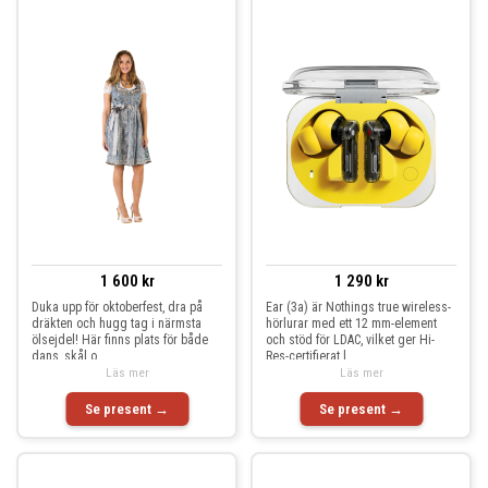
1 600 kr
1 290 kr
Duka upp för oktoberfest, dra på
Ear (3a) är Nothings true wireless-
dräkten och hugg tag i närmsta
hörlurar med ett 12 mm-element
ölsejdel! Här finns plats för både
och stöd för LDAC, vilket ger Hi-
dans, skål o
Res-certifierat l
Läs mer
Läs mer
Se present →
Se present →