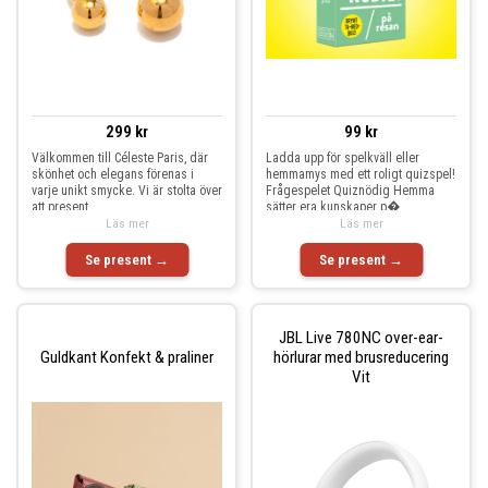
299 kr
99 kr
Välkommen till Céleste Paris, där
Ladda upp för spelkväll eller
skönhet och elegans förenas i
hemmamys med ett roligt quizspel!
varje unikt smycke. Vi är stolta över
Frågespelet Quiznödig Hemma
att present
sätter era kunskaper p�
Läs mer
Läs mer
Se present →
Se present →
JBL Live 780NC over-ear-
Guldkant Konfekt & praliner
hörlurar med brusreducering
Vit