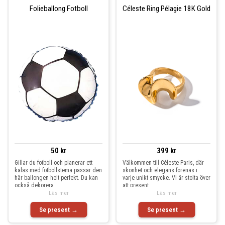
Folieballong Fotboll
Céleste Ring Pélagie 18K Gold
50 kr
399 kr
Gillar du fotboll och planerar ett
Välkommen till Céleste Paris, där
kalas med fotbollstema passar den
skönhet och elegans förenas i
här ballongen helt perfekt. Du kan
varje unikt smycke. Vi är stolta över
också dekorera
att present
Läs mer
Läs mer
Se present →
Se present →