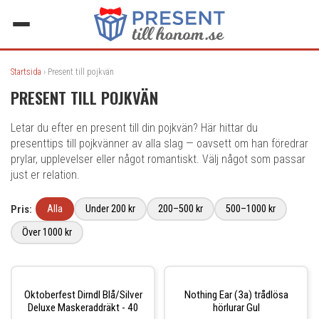
Startsida
› Present till pojkvän
PRESENT TILL POJKVÄN
Letar du efter en present till din pojkvän? Här hittar du
presenttips till pojkvänner av alla slag — oavsett om han föredrar
prylar, upplevelser eller något romantiskt. Välj något som passar
just er relation.
Pris:
Alla
Under 200 kr
200–500 kr
500–1000 kr
Över 1000 kr
Oktoberfest Dirndl Blå/Silver
Nothing Ear (3a) trådlösa
Deluxe Maskeraddräkt - 40
hörlurar Gul