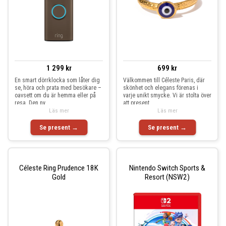
1 299 kr
699 kr
En smart dörrklocka som låter dig
Välkommen till Céleste Paris, där
se, höra och prata med besökare –
skönhet och elegans förenas i
oavsett om du är hemma eller på
varje unikt smycke. Vi är stolta över
resa. Den ny
att present
Läs mer
Läs mer
Se present →
Se present →
Céleste Ring Prudence 18K
Nintendo Switch Sports &
Gold
Resort (NSW2)