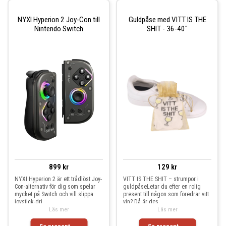
NYXI Hyperion 2 Joy-Con till
Guldpåse med VITT IS THE
Nintendo Switch
SHIT - 36-40"
899 kr
129 kr
NYXI Hyperion 2 är ett trådlöst Joy-
VITT IS THE SHIT – strumpor i
Con-alternativ för dig som spelar
guldpåseLetar du efter en rolig
mycket på Switch och vill slippa
present till någon som föredrar vitt
joystick-dri
vin? Då är des
Läs mer
Läs mer