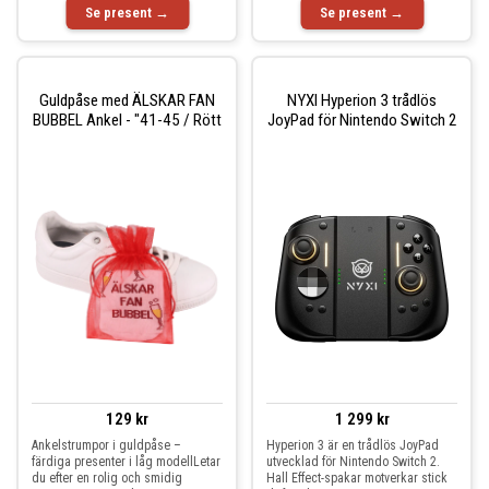
Se present →
Se present →
Guldpåse med ÄLSKAR FAN
NYXI Hyperion 3 trådlös
BUBBEL Ankel - "41-45 / Rött
JoyPad för Nintendo Switch 2
129 kr
1 299 kr
Ankelstrumpor i guldpåse –
Hyperion 3 är en trådlös JoyPad
färdiga presenter i låg modellLetar
utvecklad för Nintendo Switch 2.
du efter en rolig och smidig
Hall Effect-spakar motverkar stick