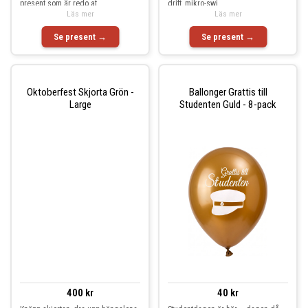
present som är redo at
drift, mikro-swi
Läs mer
Läs mer
Se present →
Se present →
Oktoberfest Skjorta Grön -
Ballonger Grattis till
Large
Studenten Guld - 8-pack
400 kr
40 kr