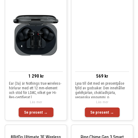
1 290 kr
569 kr
Ear (3a) är Nothings true wireless-
Lyxa till det med en presentpåse
hörlurar med ett 12 mm-element
fylld av godsaker. Den innehåller
och stöd för LDAC, vilket ger Hi-
geléhjärtan, chokladhjärta,
Res-certifierat l
veganska vingummi, p
Läs mer
Läs mer
Se present →
Se present →
8BitDo Ultimate 3E Wireless
Ring Chime Gen.3 Smart