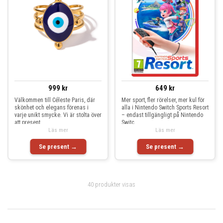
999 kr
649 kr
Välkommen till Céleste Paris, där
Mer sport, fler rörelser, mer kul för
skönhet och elegans förenas i
alla i Nintendo Switch Sports Resort
varje unikt smycke. Vi är stolta över
– endast tillgängligt på Nintendo
att present
Switc
Läs mer
Läs mer
Se present →
Se present →
40 produkter visas