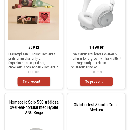
369 kr
1 490 kr
Presentpåsen Guldkant Konfekt &
Live 780NC är trådlösa over-ear-
praliner innehåller fyra
hörlurar för dig som vill ha kraftfullt
förpackningar av praliner,
JBL-signaturljud, adaptiv
chokladmix och engelsk konfekt. A
brusreducering oc
Läs mer
Läs mer
Se present →
Se present →
Nomadelic Solo 550 trådlösa
Oktoberfest Skjorta Grön -
over-ear-hörlurar med Hybrid
Medium
ANC Beige