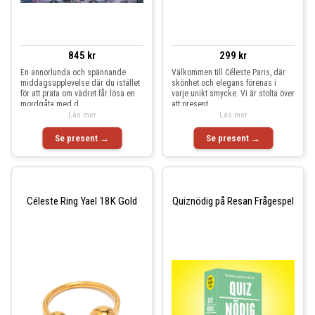
845 kr
299 kr
En annorlunda och spännande
Välkommen till Céleste Paris, där
middagsupplevelse där du istället
skönhet och elegans förenas i
för att prata om vädret får lösa en
varje unikt smycke. Vi är stolta över
mordgåta med d
att present
Läs mer
Läs mer
Se present →
Se present →
Céleste Ring Yael 18K Gold
Quiznödig på Resan Frågespel