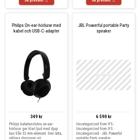
Se present →
Se present →
Philips On-ear-hörlurar med
JBL Powerful portable Party
kabel och USB-C-adapter
speaker
349 kr
6 590 kr
Philips kabelanslutna on-ear-
Uncategorized from IFS -
hörlurar ger klart ljud med djup
Uncategorized from IFS -
bas från 32 mm-element. Den lätta,
Uncategorized - JBL Powerful
vikbara designen gö
portable Party speaker