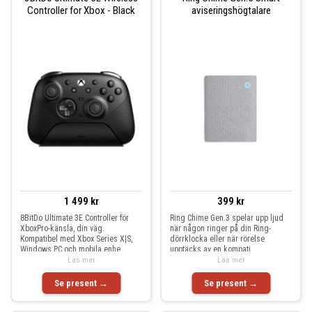
Controller for Xbox - Black
aviseringshögtalare
1 499 kr
399 kr
8BitDo Ultimate 3E Controller för
Ring Chime Gen.3 spelar upp ljud
XboxPro-känsla, din väg.
när någon ringer på din Ring-
Kompatibel med Xbox Series X|S,
dörrklocka eller när rörelse
Windows PC och mobila enhe
upptäcks av en kompati
Läs mer
Läs mer
Se present →
Se present →