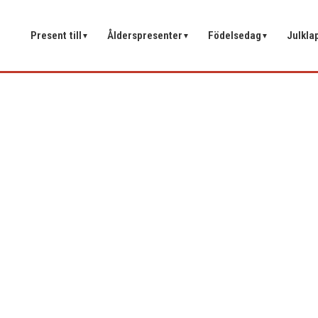
Present till
Ålderspresenter
Födelsedag
Julkla
▼
▼
▼