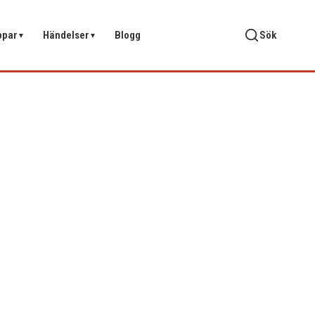
ppar
Händelser
Blogg
Sök
▼
▼