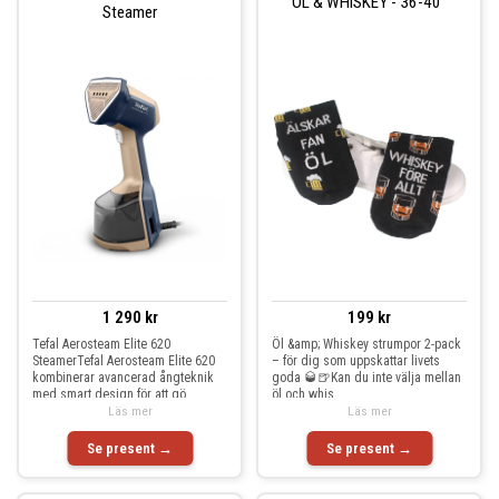
ÖL & WHISKEY - 36-40"
Steamer
1 290 kr
199 kr
Tefal Aerosteam Elite 620
Öl &amp; Whiskey strumpor 2-pack
SteamerTefal Aerosteam Elite 620
– för dig som uppskattar livets
kombinerar avancerad ångteknik
goda 🥃🍺Kan du inte välja mellan
med smart design för att gö
öl och whis
Läs mer
Läs mer
Se present →
Se present →