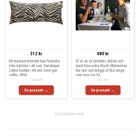
312 kr
480 kr
Ett markant mönster kan förändra
Öl är en av världens äldsta och
hela känslan i ett rum. Decotique
mest klassiska dryck! Människan
Zebra kudde i vitt och svart ger
har jäst och bryggt öl lika länge
soffan, fåtölj
som man har ba
Läs mer
Läs mer
Se present →
Se present →
40 produkter visas