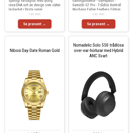
sportigt vardagsur med tydlig
Gamingtillbehör - Gamepads -
rese-DNA och en design som sätter
GameSir G7 Pro - Trådlös Kontroll
läsbarhet i första rumm
Wuchang Fallen Feathers Edition
Läs mer
Läs mer
Se present →
Se present →
Nomadelic Solo 550 trådlösa
Nibosi Day-Date Roman Gold
over-ear-hörlurar med Hybrid
ANC Svart