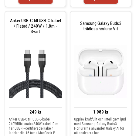
Anker USB-C till USB-C kabel
Samsung Galaxy Buds3
/ Flätad / 240W / 1.8m -
trådlösa hörlurar Vit
Svart
249 kr
1 989 kr
Anker USB-C till USB-C-kabel
Upplev kraftfullt och intelligent ljud
240WBlixtsnabb 240W-kabel: Den
med Samsung Galaxy Buds3.
här USB-IF-certifierade kabeln
Hörlurarna använder Galaxy AI för
laddar din 16-tums MacBook P
att analysera hur