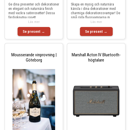
Ge dina presenter och dekorationer
Skapa en mysig och naturnära
en elegant och naturnära finish
känsla i dina dekorationer med
med vackra satinrosetter! Dessa
charmiga dekorationssvampar! De
färdigknutna rosett
små röda flugsvamparna m
Läs mer
Läs mer
Se present →
Se present →
Mousserande vinprovning |
Marshall Acton IV Bluetooth-
Göteborg
högtalare