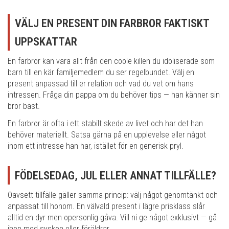
VÄLJ EN PRESENT DIN FARBROR FAKTISKT
UPPSKATTAR
En farbror kan vara allt från den coole killen du idoliserade som
barn till en kär familjemedlem du ser regelbundet. Välj en
present anpassad till er relation och vad du vet om hans
intressen. Fråga din pappa om du behöver tips — han känner sin
bror bäst.
En farbror är ofta i ett stabilt skede av livet och har det han
behöver materiellt. Satsa gärna på en upplevelse eller något
inom ett intresse han har, istället för en generisk pryl.
FÖDELSEDAG, JUL ELLER ANNAT TILLFÄLLE?
Oavsett tillfälle gäller samma princip: välj något genomtänkt och
anpassat till honom. En välvald present i lägre prisklass slår
alltid en dyr men opersonlig gåva. Vill ni ge något exklusivt — gå
ihop med syskon eller föräldrar.