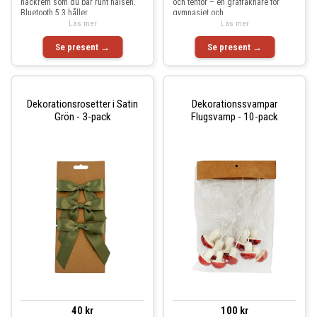
nackrem som du bär runt halsen.
och tentor – en grafräknare för
Bluetooth 5.3 håller
gymnasiet och
Läs mer
Läs mer
Se present →
Se present →
Dekorationsrosetter i Satin
Dekorationssvampar
Grön - 3-pack
Flugsvamp - 10-pack
40 kr
100 kr