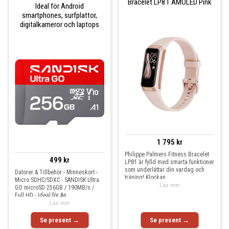
Bracelet LP81 AMOLED Pink
Ideal för Android
smartphones, surfplattor,
digitalkameror och laptops
1 795 kr
Philippe Palmers Fitness Bracelet
499 kr
LP81 är fylld med smarta funktioner
som underlättar din vardag och
Datorer & Tillbehör - Minneskort -
träning! Klockan
Micro SDHC/SDXC - SANDISK Ultra
Läs mer
GO microSD 256GB / 190MB/s /
Full HD - Ideal för An
Läs mer
Se present →
Se present →