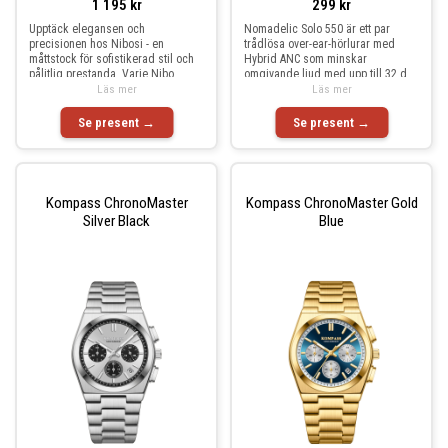
1 195 kr
299 kr
Upptäck elegansen och
Nomadelic Solo 550 är ett par
precisionen hos Nibosi - en
trådlösa over-ear-hörlurar med
måttstock för sofistikerad stil och
Hybrid ANC som minskar
pålitlig prestanda. Varje Nibo
omgivande ljud med upp till 32 d
Läs mer
Läs mer
Se present →
Se present →
Kompass ChronoMaster
Kompass ChronoMaster Gold
Silver Black
Blue