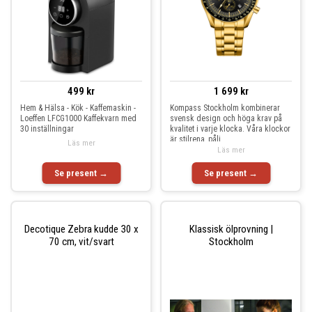
499 kr
1 699 kr
Hem & Hälsa - Kök - Kaffemaskin -
Kompass Stockholm kombinerar
Loeffen LFCG1000 Kaffekvarn med
svensk design och höga krav på
30 inställningar
kvalitet i varje klocka. Våra klockor
är stilrena, påli
Läs mer
Läs mer
Se present →
Se present →
Decotique Zebra kudde 30 x
Klassisk ölprovning |
70 cm, vit/svart
Stockholm