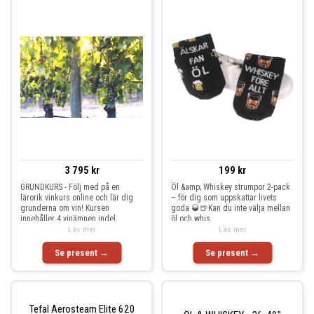
3 795 kr
199 kr
GRUNDKURS - Följ med på en
Öl &amp; Whiskey strumpor 2-pack
lärorik vinkurs online och lär dig
– för dig som uppskattar livets
grunderna om vin! Kursen
goda 🥃🍺Kan du inte välja mellan
innehåller 4 vinämnen indel
öl och whis
Läs mer
Läs mer
Se present →
Se present →
Tefal Aerosteam Elite 620