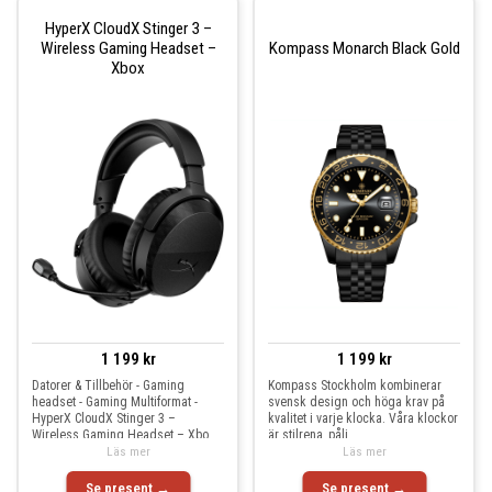
HyperX CloudX Stinger 3 –
Wireless Gaming Headset –
Kompass Monarch Black Gold
Xbox
1 199 kr
1 199 kr
Datorer & Tillbehör - Gaming
Kompass Stockholm kombinerar
headset - Gaming Multiformat -
svensk design och höga krav på
HyperX CloudX Stinger 3 –
kvalitet i varje klocka. Våra klockor
Wireless Gaming Headset – Xbo
är stilrena, påli
Läs mer
Läs mer
Se present →
Se present →