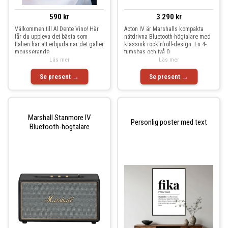
590 kr
3 290 kr
Välkommen till Al Dente Vino! Här
Acton IV är Marshalls kompakta
får du uppleva det bästa som
nätdrivna Bluetooth-högtalare med
Italien har att erbjuda när det gäller
klassisk rock'n'roll-design. En 4-
mousserande
tumsbas och två 0
Läs mer
Läs mer
Se present →
Se present →
Marshall Stanmore IV
Personlig poster med text
Bluetooth-högtalare