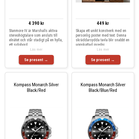
4 390 kr
449 kr
Stanmore IV är Marshalls aktiva
Skapa ett unikt konstverk med en
stereohögtalare som ansluts till
personlig poster med text. Denna
elnätet och står stadigt på en hylla,
skräddarsydda tavla blir snabbt en
ett sidobord
uppskattad inredni
Läs mer
Läs mer
Se present →
Se present →
Kompass Monarch Silver
Kompass Monarch Silver
Black/Red
Black/Blue/Red