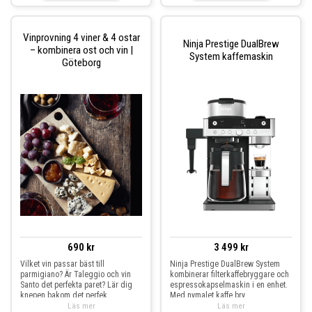
Vinprovning 4 viner & 4 ostar
Ninja Prestige DualBrew
– kombinera ost och vin |
System kaffemaskin
Göteborg
690 kr
3 499 kr
Vilket vin passar bäst till
Ninja Prestige DualBrew System
parmigiano? Är Taleggio och vin
kombinerar filterkaffebryggare och
Santo det perfekta paret? Lär dig
espressokapselmaskin i en enhet.
knepen bakom det perfek
Med nymalet kaffe bry
Läs mer
Läs mer