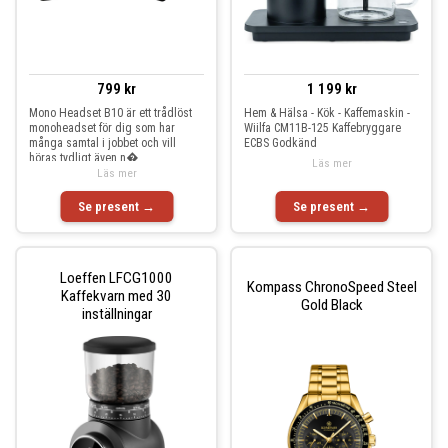
799 kr
1 199 kr
Mono Headset B10 är ett trådlöst
Hem & Hälsa - Kök - Kaffemaskin -
monoheadset för dig som har
Wiilfa CM11B-125 Kaffebryggare
många samtal i jobbet och vill
ECBS Godkänd
höras tydligt även n�
Läs mer
Läs mer
Se present →
Se present →
Loeffen LFCG1000
Kompass ChronoSpeed Steel
Kaffekvarn med 30
Gold Black
inställningar