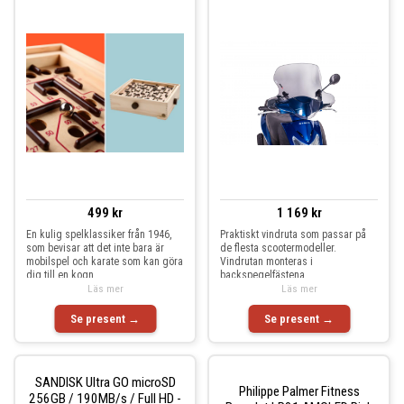
499 kr
1 169 kr
En kulig spelklassiker från 1946,
Praktiskt vindruta som passar på
som bevisar att det inte bara är
de flesta scootermodeller.
mobilspel och karate som kan göra
Vindrutan monteras i
dig till en kogn
backspegelfästena.
Läs mer
Läs mer
Se present →
Se present →
SANDISK Ultra GO microSD
Philippe Palmer Fitness
256GB / 190MB/s / Full HD -