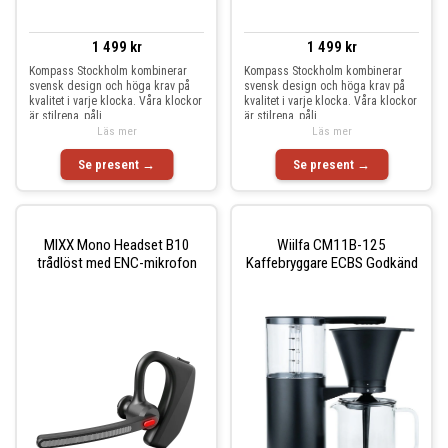
1 499 kr
1 499 kr
Kompass Stockholm kombinerar
Kompass Stockholm kombinerar
svensk design och höga krav på
svensk design och höga krav på
kvalitet i varje klocka. Våra klockor
kvalitet i varje klocka. Våra klockor
är stilrena, påli
är stilrena, påli
Läs mer
Läs mer
Se present →
Se present →
MIXX Mono Headset B10
Wiilfa CM11B-125
trådlöst med ENC-mikrofon
Kaffebryggare ECBS Godkänd