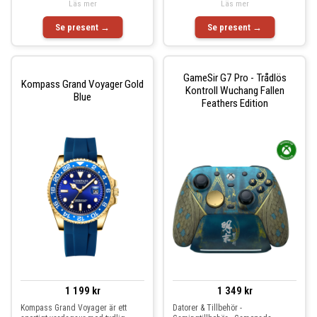
Läs mer
Läs mer
Se present →
Se present →
GameSir G7 Pro - Trådlös
Kompass Grand Voyager Gold
Kontroll Wuchang Fallen
Blue
Feathers Edition
1 199 kr
1 349 kr
Kompass Grand Voyager är ett
Datorer & Tillbehör -