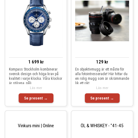
1 699 kr
129 kr
Kompass Stockholm kombinerar
En objektivmugg är ett måste för
svensk design och höga krav på
alla fotointresserade! Här hittar du
kvalitet i varje klocka. Våra klockor
en rolig mugg som är skrämmande
är stilrena, påli
lik ett rikt
Läs mer
Läs mer
Se present →
Se present →
Vinkurs mini | Online
ÖL & WHISKEY - "41-45