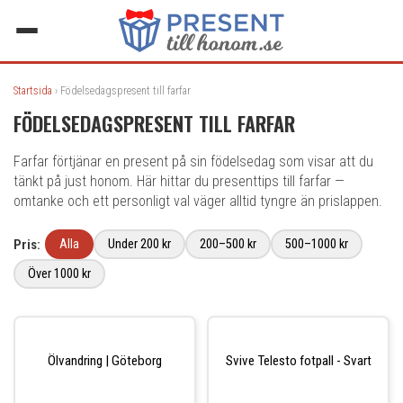
Startsida
› Födelsedagspresent till farfar
FÖDELSEDAGSPRESENT TILL FARFAR
Farfar förtjänar en present på sin födelsedag som visar att du
tänkt på just honom. Här hittar du presenttips till farfar —
omtanke och ett personligt val väger alltid tyngre än prislappen.
Pris:
Alla
Under 200 kr
200–500 kr
500–1000 kr
Över 1000 kr
Ölvandring | Göteborg
Svive Telesto fotpall - Svart