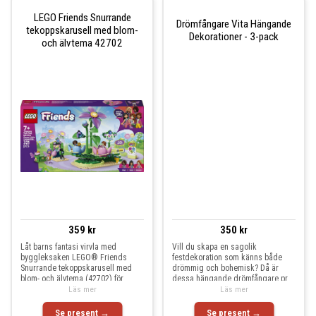
LEGO Friends Snurrande
Drömfångare Vita Hängande
tekoppskarusell med blom-
Dekorationer - 3-pack
och älvtema 42702
359 kr
350 kr
Låt barns fantasi virvla med
Vill du skapa en sagolik
byggleksaken LEGO® Friends
festdekoration som känns både
Snurrande tekoppskarusell med
drömmig och bohemisk? Då är
blom- och älvtema (42702) för
dessa hängande drömfångare pr
Läs mer
Läs mer
Se present →
Se present →