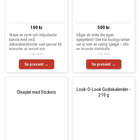
100 kr
500 kr
Skapa en varm och inbjudande
Vågar du möta din egen
känsla med små
spegelbild? Den här kusliga tavlan
dekorationskvistar som passar till
ser ut som en vanlig spegel – tills
mängder av pyssel och
en lysande dödskalle
blomsterarrangem
Läs mer
Läs mer
Se present →
Se present →
Look-O-Look Godiskalender -
Ölsejdel med Stickers
210 g