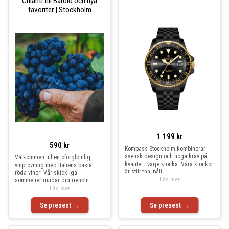
Chianti till Barolo och nya
favoriter | Stockholm
1 199 kr
590 kr
Kompass Stockholm kombinerar
svensk design och höga krav på
Välkommen till en oförglömlig
kvalitet i varje klocka. Våra klockor
vinprovning med Italiens bästa
är stilrena, påli
röda viner! Vår skickliga
Läs mer
sommelier guidar dig genom
Läs mer
Se present →
Se present →