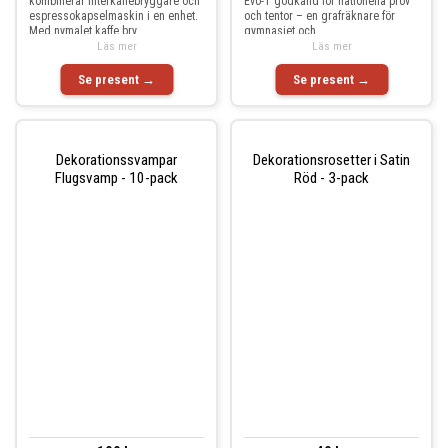
kombinerar filterkaffebryggare och
Evo-T godkänd för nationella prov
espressokapselmaskin i en enhet.
och tentor – en grafräknare för
Med nymalet kaffe bry
gymnasiet och
Läs mer
Läs mer
Se present →
Se present →
Dekorationssvampar
Dekorationsrosetter i Satin
Flugsvamp - 10-pack
Röd - 3-pack