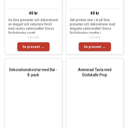
40 kr
40 kr
Ge dina presenter och dekorationer
Sätt pricken över i:et på dina
en elegant och naturnära finish
presenter och dekorationer med
med vackra satinrosetter! Dessa
eleganta satinrosetter! Dessa
färdigknutna rosett
färdigknutna rosetter i
Läs mer
Läs mer
Se present →
Se present →
Dekorationskvistar med Bär -
Animerad Tavla med
8-pack
Dödskalle Prop