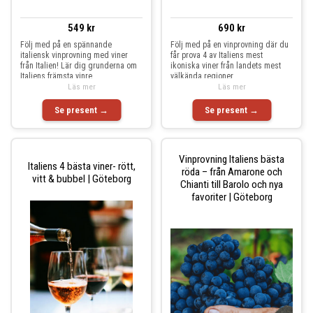
549 kr
690 kr
Följ med på en spännande
Följ med på en vinprovning där du
italiensk vinprovning med viner
får prova 4 av Italiens mest
från Italien! Lär dig grunderna om
ikoniska viner från landets mest
Italiens främsta vinre
välkända regioner
Läs mer
Läs mer
Se present →
Se present →
Vinprovning Italiens bästa
Italiens 4 bästa viner- rött,
röda – från Amarone och
vitt & bubbel | Göteborg
Chianti till Barolo och nya
favoriter | Göteborg