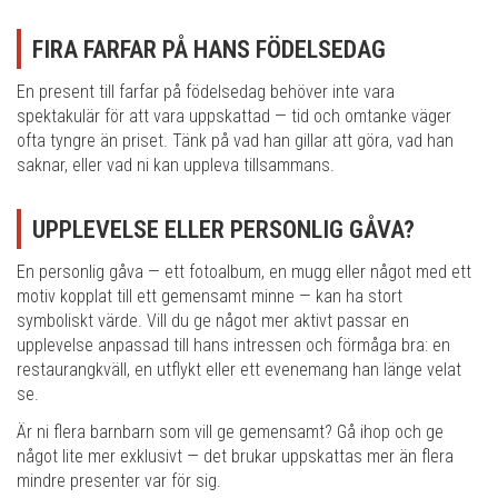
FIRA FARFAR PÅ HANS FÖDELSEDAG
En present till farfar på födelsedag behöver inte vara
spektakulär för att vara uppskattad — tid och omtanke väger
ofta tyngre än priset. Tänk på vad han gillar att göra, vad han
saknar, eller vad ni kan uppleva tillsammans.
UPPLEVELSE ELLER PERSONLIG GÅVA?
En personlig gåva — ett fotoalbum, en mugg eller något med ett
motiv kopplat till ett gemensamt minne — kan ha stort
symboliskt värde. Vill du ge något mer aktivt passar en
upplevelse anpassad till hans intressen och förmåga bra: en
restaurangkväll, en utflykt eller ett evenemang han länge velat
se.
Är ni flera barnbarn som vill ge gemensamt? Gå ihop och ge
något lite mer exklusivt — det brukar uppskattas mer än flera
mindre presenter var för sig.