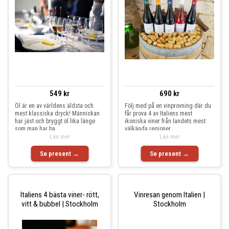
549 kr
690 kr
Öl är en av världens äldsta och
Följ med på en vinprovning där du
mest klassiska dryck! Människan
får prova 4 av Italiens mest
har jäst och bryggt öl lika länge
ikoniska viner från landets mest
som man har ba
välkända regioner
Läs mer
Läs mer
Se present →
Se present →
Italiens 4 bästa viner- rött,
Vinresan genom Italien |
vitt & bubbel | Stockholm
Stockholm