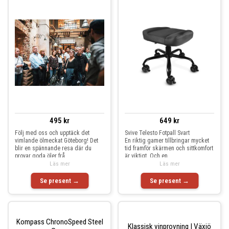
495 kr
649 kr
Följ med oss och upptäck det
Svive Telesto Fotpall Svart
vimlande ölmeckat Göteborg! Det
En riktig gamer tillbringar mycket
blir en spännande resa där du
tid framför skärmen och sittkomfort
provar goda öler frå
är viktigt. Och en
Läs mer
Läs mer
Se present →
Se present →
Kompass ChronoSpeed Steel
Klassisk vinprovning | Växjö