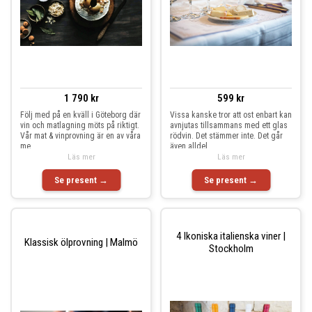
1 790 kr
599 kr
Följ med på en kväll i Göteborg där
Vissa kanske tror att ost enbart kan
vin och matlagning möts på riktigt.
avnjutas tillsammans med ett glas
Vår mat & vinprovning är en av våra
rödvin. Det stämmer inte. Det går
me
även alldel
Läs mer
Läs mer
Se present →
Se present →
4 Ikoniska italienska viner |
Klassisk ölprovning | Malmö
Stockholm