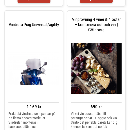
Vinprovning 4 viner & 4 ostar
Vindruta Puig Universal/agility
– kombinera ost och vin |
Göteborg
1 169 kr
690 kr
Praktiskt vindruta som passar på
Vilket vin passar bäst till
de flesta scootermodeller.
parmigiano? Är Taleggio och vin
Vindrutan monteras i
Santo det perfekta paret? Lär dig
backspegelfästena.
knepen bakom det perfek