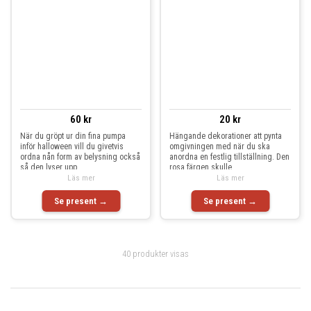
60 kr
20 kr
När du gröpt ur din fina pumpa
Hängande dekorationer att pynta
inför halloween vill du givetvis
omgivningen med när du ska
ordna nån form av belysning också
anordna en festlig tillställning. Den
så den lyser upp
rosa färgen skulle
Läs mer
Läs mer
Se present →
Se present →
40 produkter visas