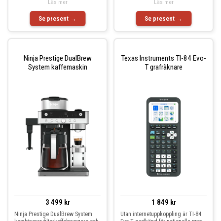
Läs mer
Läs mer
Se present →
Se present →
Ninja Prestige DualBrew
Texas Instruments TI-84 Evo-
System kaffemaskin
T grafräknare
3 499 kr
1 849 kr
Ninja Prestige DualBrew System
Utan internetuppkoppling är TI-84