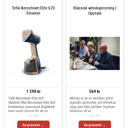
Tefal Aerosteam Elite 620
Klassisk whiskyprovning |
Steamer
Uppsala
1 290 kr
569 kr
Tefal Aerosteam Elite 620
Whisky är en av världens äldst
SteamerTefal Aerosteam Elite 620
lagrade spritsorter och tillverkas
kombinerar avancerad ångteknik
idag över hela världen. Drycken
med smart design för att gö
tillverkas på en
Läs mer
Läs mer
Se present →
Se present →