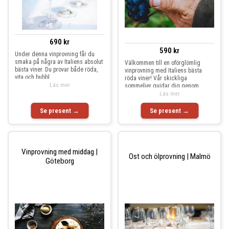
690 kr
590 kr
Under denna vinprovning får du
smaka på några av Italiens absolut
Välkommen till en oförglömlig
bästa viner. Du provar både röda,
vinprovning med Italiens bästa
vita och bubbl
röda viner! Vår skickliga
Läs mer
sommelier guidar dig genom
Läs mer
Se present →
Se present →
Vinprovning med middag |
Ost och ölprovning | Malmö
Göteborg