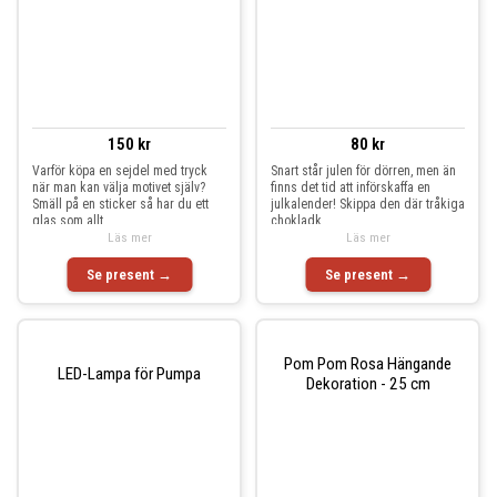
150 kr
80 kr
Varför köpa en sejdel med tryck
Snart står julen för dörren, men än
när man kan välja motivet själv?
finns det tid att införskaffa en
Smäll på en sticker så har du ett
julkalender! Skippa den där tråkiga
glas som allt
chokladk
Läs mer
Läs mer
Se present →
Se present →
Pom Pom Rosa Hängande
LED-Lampa för Pumpa
Dekoration - 25 cm