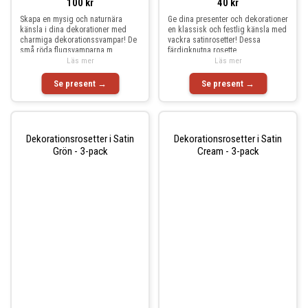
100 kr
40 kr
Skapa en mysig och naturnära
Ge dina presenter och dekorationer
känsla i dina dekorationer med
en klassisk och festlig känsla med
charmiga dekorationssvampar! De
vackra satinrosetter! Dessa
små röda flugsvamparna m
färdigknutna rosette
Läs mer
Läs mer
Se present →
Se present →
Dekorationsrosetter i Satin
Dekorationsrosetter i Satin
Grön - 3-pack
Cream - 3-pack