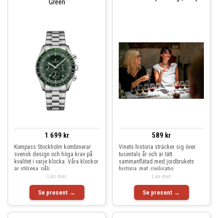
Green
1 699 kr
589 kr
Kompass Stockholm kombinerar
Vinets historia sträcker sig över
svensk design och höga krav på
tusentals år och är tätt
kvalitet i varje klocka. Våra klockor
sammanflätad med jordbrukets
är stilrena, påli
historia, mat, civilisatio
Läs mer
Läs mer
Se present →
Se present →