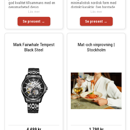
god kvalitet tillsammans med en
minimalistisk nordisk form med
genomarbetad desig
distinkt karaktär. Den borstade
Läs mer
åttak
Läs mer
Se present →
Se present →
Mark Fairwhale Tempest
Mat-och vinprovning |
Black Steel
Stockholm
4 499 kr
1 790 kr