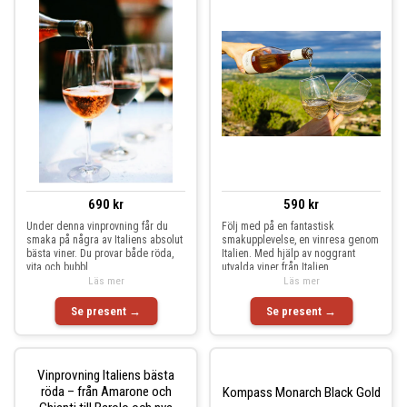
690 kr
590 kr
Under denna vinprovning får du
Följ med på en fantastisk
smaka på några av Italiens absolut
smakupplevelse, en vinresa genom
bästa viner. Du provar både röda,
Italien. Med hjälp av noggrant
vita och bubbl
utvalda viner från Italien
Läs mer
Läs mer
Se present →
Se present →
Vinprovning Italiens bästa
röda – från Amarone och
Kompass Monarch Black Gold