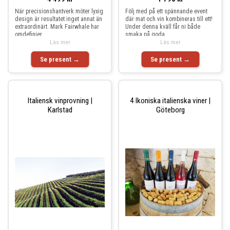
När precisionshantverk möter lyxig
Följ med på ett spännande event
design är resultatet inget annat än
där mat och vin kombineras till ett!
extraordinärt. Mark Fairwhale har
Under denna kväll får ni både
omdefinier
smaka på goda
Läs mer
Läs mer
Se present →
Se present →
Italiensk vinprovning |
4 Ikoniska italienska viner |
Karlstad
Göteborg