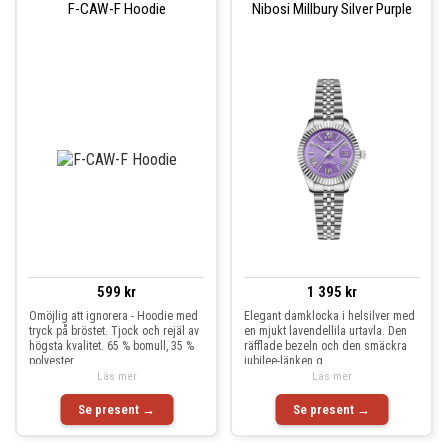
F-CAW-F Hoodie
Nibosi Millbury Silver Purple
599 kr
1 395 kr
Omöjlig att ignorera - Hoodie med
Elegant damklocka i helsilver med
tryck på bröstet. Tjock och rejäl av
en mjukt lavendellila urtavla. Den
högsta kvalitet. 65 % bomull, 35 %
räfflade bezeln och den smäckra
polyester
jubilee-länken g
Läs mer
Läs mer
Se present →
Se present →