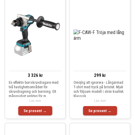
3 326 kr
299 kr
En effektiv borrskruvdragare med
Omöjlig att ignorera - Långärmad
två hastighetsområden för
T-shirt med tryck på bröstet. Mjuk
skruvdragning och borrning. Ett
och följsam modell i skön kvalitet.
mångsidigt verktyg för m
Klassisk
Läs mer
Läs mer
Se present →
Se present →