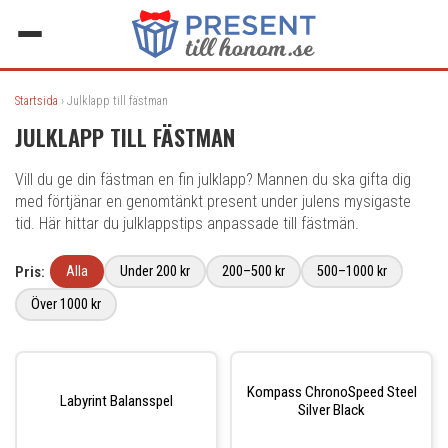
Startsida
› Julklapp till fästman
JULKLAPP TILL FÄSTMAN
Vill du ge din fästman en fin julklapp? Mannen du ska gifta dig
med förtjänar en genomtänkt present under julens mysigaste
tid. Här hittar du julklappstips anpassade till fästmän.
Pris:
Alla
Under 200 kr
200–500 kr
500–1000 kr
Över 1000 kr
Kompass ChronoSpeed Steel
Labyrint Balansspel
Silver Black