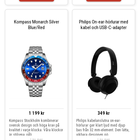
Kompass Monarch Silver
Philips On-ear-hörlurar med
Blue/Red
kabel och USB-C-adapter
1 199 kr
349 kr
Kompass Stockholm kombinerar
Philips kabelanslutna on-ear-
svensk design och höga krav på
hörlurar ger klart ljud med djup
kvalitet i varje klocka. Våra klockor
bas från 32 mm-element. Den lätta,
är stilrena, påli
vikbara designen gö
Läs mer
Läs mer