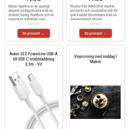
Nibosi Sportiva är en sportigt
Klockor från WWOOR är mycket
elegant vardagsklocka med en
prisvärda och varumärket står för
distinkt, kantig boettform och en
god kvalitet tillsammans med en
integrerad metallänk som
genomarbetad design
Läs mer
Läs mer
Se present →
Se present →
Anker 322 PowerLine USB-A
Vinprovning med middag |
till USB-C snabbladdning
Malmö
0,9m - Vit