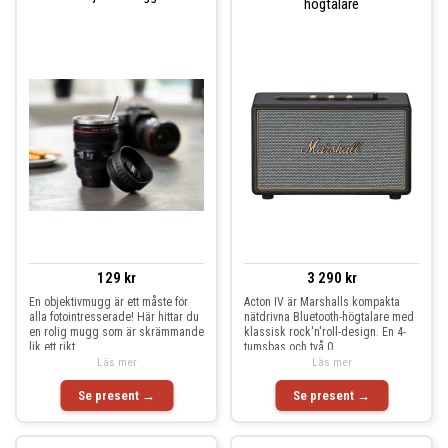
högtalare
129 kr
3 290 kr
En objektivmugg är ett måste för
Acton IV är Marshalls kompakta
alla fotointresserade! Här hittar du
nätdrivna Bluetooth-högtalare med
en rolig mugg som är skrämmande
klassisk rock'n'roll-design. En 4-
lik ett rikt
tumsbas och två 0
Läs mer
Läs mer
Se present →
Se present →