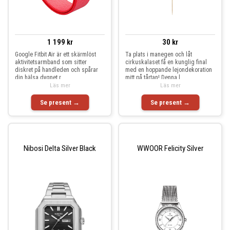
1 199 kr
30 kr
Google Fitbit Air är ett skärmlöst
Ta plats i manegen och låt
aktivitetsarmband som sitter
cirkuskalaset få en kunglig final
diskret på handleden och spårar
med en hoppande lejondekoration
din hälsa dygnet r
mitt på tårtan! Denna l
Läs mer
Läs mer
Se present →
Se present →
Nibosi Delta Silver Black
WWOOR Felicity Silver