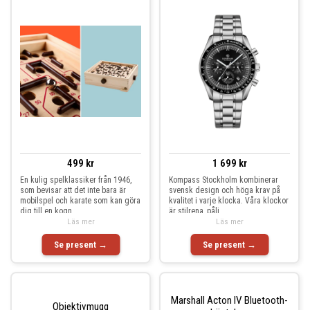
499 kr
1 699 kr
En kulig spelklassiker från 1946,
Kompass Stockholm kombinerar
som bevisar att det inte bara är
svensk design och höga krav på
mobilspel och karate som kan göra
kvalitet i varje klocka. Våra klockor
dig till en kogn
är stilrena, påli
Läs mer
Läs mer
Se present →
Se present →
Marshall Acton IV Bluetooth-
Objektivmugg