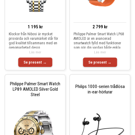
1 195 kr
2 799 kr
Klockor från Nibosi är mycket
Philippe Palmer Smart Watch LP68
prisvärda och varumärket står för
AMOLED är en avancerad
god kvalitet tillsammans med en
smartwatch fylld med funktioner
genomarbetad desig
som gör din vardag både enkla
Läs mer
Läs mer
Se present →
Se present →
Philippe Palmer Smart Watch
Philips 1000-serien trådlösa
LP89 AMOLED Silver Gold
in-ear-hörlurar
Steel