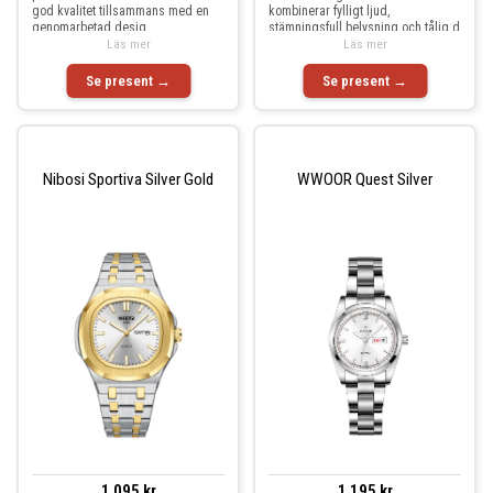
god kvalitet tillsammans med en
kombinerar fylligt ljud,
genomarbetad desig
stämningsfull belysning och tålig d
Läs mer
Läs mer
Se present →
Se present →
Nibosi Sportiva Silver Gold
WWOOR Quest Silver
1 095 kr
1 195 kr