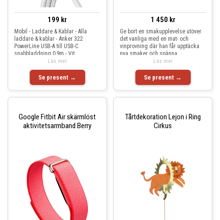
199 kr
1 450 kr
Mobil - Laddare & Kablar - Alla
Ge bort en smakupplevelse utöver
laddare & kablar - Anker 322
det vanliga med en mat- och
PowerLine USB-A till USB-C
vinprovning där han får upptäcka
snabbladdning 0,9m - Vit
nya smaker och spänna
Läs mer
Läs mer
Se present →
Se present →
Google Fitbit Air skärmlöst
Tårtdekoration Lejon i Ring
aktivitetsarmband Berry
Cirkus