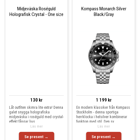
Midjeväska Roséguld
Kompass Monarch Silver
Holografisk Crystal - One size
Black/Gray
130 kr
1 199 kr
Låt outfiten skimra lite extra! Denna
En modern klassiker från Kompass
galet snygga holografiska
Stockholm - denna sportiga
midjeväska i roséguld med crystal-
herrklocka i helsilver kombinerar
effekt fångar ljus
funktion med stil. Den sv
Läs mer
Läs mer
Se present →
Se present →