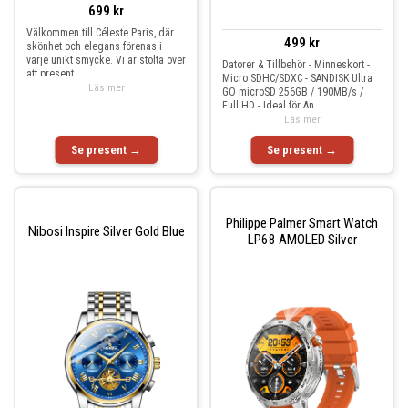
699 kr
Välkommen till Céleste Paris, där
499 kr
skönhet och elegans förenas i
varje unikt smycke. Vi är stolta över
Datorer & Tillbehör - Minneskort -
att present
Micro SDHC/SDXC - SANDISK Ultra
Läs mer
GO microSD 256GB / 190MB/s /
Full HD - Ideal för An
Läs mer
Se present →
Se present →
Philippe Palmer Smart Watch
Nibosi Inspire Silver Gold Blue
LP68 AMOLED Silver