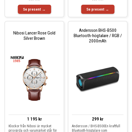
Se present →
Se present →
Andersson BHS-B500
Nibosi Lancer Rose Gold
Bluetooth-högtalare / RGB /
Silver Brown
2000mAh
1 195 kr
299 kr
Klockor från Nibosi är mycket
Andersson / BHS-B500En kraftfull
prisvärda och varumärket står för
Bluetooth-högtalare som