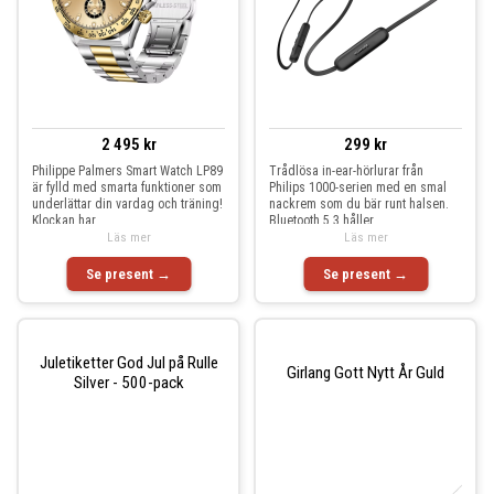
2 495 kr
299 kr
Philippe Palmers Smart Watch LP89
Trådlösa in-ear-hörlurar från
är fylld med smarta funktioner som
Philips 1000-serien med en smal
underlättar din vardag och träning!
nackrem som du bär runt halsen.
Klockan har
Bluetooth 5.3 håller
Läs mer
Läs mer
Se present →
Se present →
Juletiketter God Jul på Rulle
Girlang Gott Nytt År Guld
Silver - 500-pack