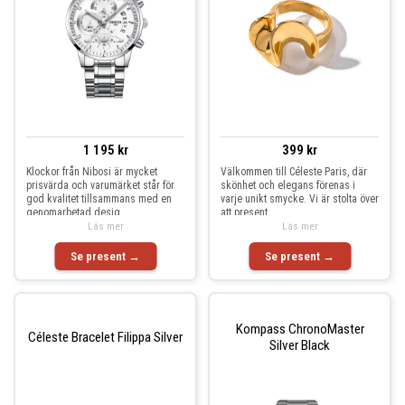
1 195 kr
399 kr
Klockor från Nibosi är mycket
Välkommen till Céleste Paris, där
prisvärda och varumärket står för
skönhet och elegans förenas i
god kvalitet tillsammans med en
varje unikt smycke. Vi är stolta över
genomarbetad desig
att present
Läs mer
Läs mer
Se present →
Se present →
Kompass ChronoMaster
Céleste Bracelet Filippa Silver
Silver Black