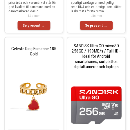
prisvärda och varumärket står för
sportigt vardagsur med tydlig
god kvalitet tillsammans med en
rese-DNA och en design som sätter
genomarbetad desig
läsbarhet i första rumm
Läs mer
Läs mer
Se present →
Se present →
SANDISK Ultra GO microSD
Celéste Ring Esmerine 18K
256GB / 190MB/s / Full HD -
Gold
Ideal för Android
smartphones, surfplattor,
digitalkameror och laptops