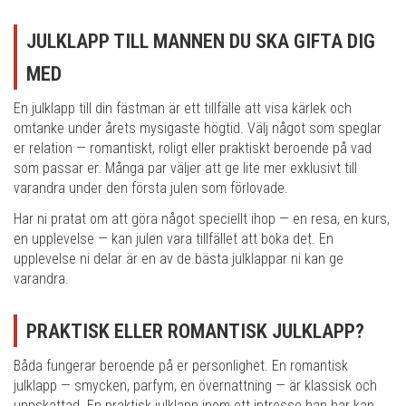
JULKLAPP TILL MANNEN DU SKA GIFTA DIG
MED
En julklapp till din fästman är ett tillfälle att visa kärlek och
omtanke under årets mysigaste högtid. Välj något som speglar
er relation — romantiskt, roligt eller praktiskt beroende på vad
som passar er. Många par väljer att ge lite mer exklusivt till
varandra under den första julen som förlovade.
Har ni pratat om att göra något speciellt ihop — en resa, en kurs,
en upplevelse — kan julen vara tillfället att boka det. En
upplevelse ni delar är en av de bästa julklappar ni kan ge
varandra.
PRAKTISK ELLER ROMANTISK JULKLAPP?
Båda fungerar beroende på er personlighet. En romantisk
julklapp — smycken, parfym, en övernattning — är klassisk och
uppskattad. En praktisk julklapp inom ett intresse han har kan