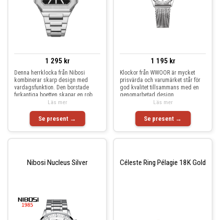
1 295 kr
1 195 kr
Denna herrklocka från Nibosi
Klockor från WWOOR är mycket
kombinerar skarp design med
prisvärda och varumärket står för
vardagsfunktion. Den borstade
god kvalitet tillsammans med en
fyrkantiga boetten skapar en rob
genomarbetad design
Läs mer
Läs mer
Se present →
Se present →
Nibosi Nucleus Silver
Céleste Ring Pélagie 18K Gold