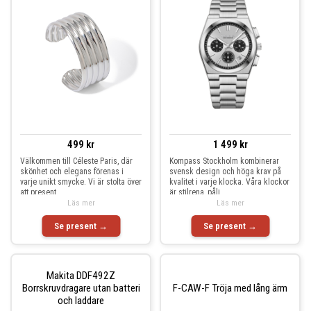
499 kr
1 499 kr
Välkommen till Céleste Paris, där
Kompass Stockholm kombinerar
skönhet och elegans förenas i
svensk design och höga krav på
varje unikt smycke. Vi är stolta över
kvalitet i varje klocka. Våra klockor
att present
är stilrena, påli
Läs mer
Läs mer
Se present →
Se present →
Makita DDF492Z
Borrskruvdragare utan batteri
F-CAW-F Tröja med lång ärm
och laddare