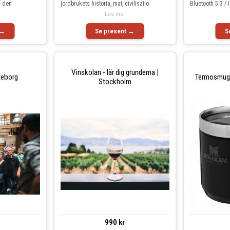
r den
jordbrukets historia, mat, civilisatio
Bluetooth 5.3 / 
Läs mer
 →
Se present →
S
Vinskolan - lär dig grunderna |
teborg
Termosmugg
Stockholm
990 kr