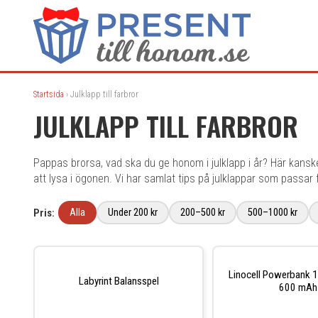
Startsida
› Julklapp till farbror
JULKLAPP TILL FARBROR
Pappas brorsa, vad ska du ge honom i julklapp i år? Här kansk
att lysa i ögonen. Vi har samlat tips på julklappar som passar f
Pris:
Alla
Under 200 kr
200–500 kr
500–1000 kr
Linocell Powerbank 
Labyrint Balansspel
600 mAh