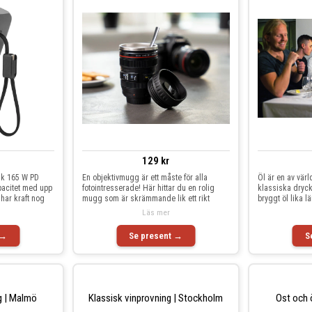
129 kr
nk 165 W PD
En objektivmugg är ett måste för alla
Öl är en av vär
pacitet med upp
fotointresserade! Här hittar du en rolig
klassiska dryck
n har kraft nog
mugg som är skrämmande lik ett rikt
bryggt öl lika 
Läs mer
 →
Se present →
S
g | Malmö
Klassisk vinprovning | Stockholm
Ost och 