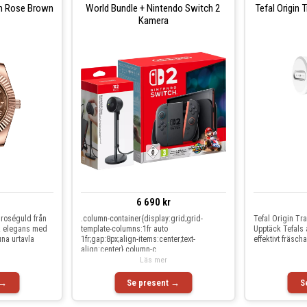
n Rose Brown
World Bundle + Nintendo Switch 2
Tefal Origin
Kamera
6 690 kr
 roséguld från
.column-container{display:grid;grid-
Tefal Origin Tr
k elegans med
template-columns:1fr auto
Upptäck Tefals
una urtavla
1fr;gap:8px;align-items:center;text-
effektivt fräsch
align:center}.column-c
Läs mer
 →
Se present →
S