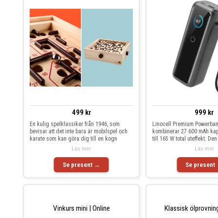
499 kr
999 kr
En kulig spelklassiker från 1946, som
Linocell Premium Powerba
bevisar att det inte bara är mobilspel och
kombinerar 27 600 mAh ka
karate som kan göra dig till en kogn
till 165 W total uteffekt. De
Läs mer
Läs mer
Se present →
Se present
Vinkurs mini | Online
Klassisk ölprovnin