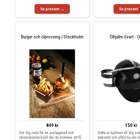
Se present →
Se present
Burger och ölprovning | Stockholm
Ölhjälm Svart - 
849 kr
150 kr
Gör dig redo för en avslappnad och
Detta är hjälmen till dig som
välsmakande kväll där du kommer att få
bekvämt och alltid ha din dr