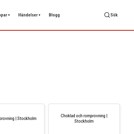
ppar
Händelser
Blogg
Sök
▼
▼
Choklad och romprovning |
lprovning | Stockholm
Stockholm