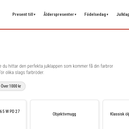
Present till
Ålderspresenter
Födelsedag
Julkla
▼
▼
▼
e du hittar den perfekta julklappen som kommer få din farbror
ör olika slags farbröder.
Över 1000 kr
165 W PD 27
Objektivmugg
Klassisk ö