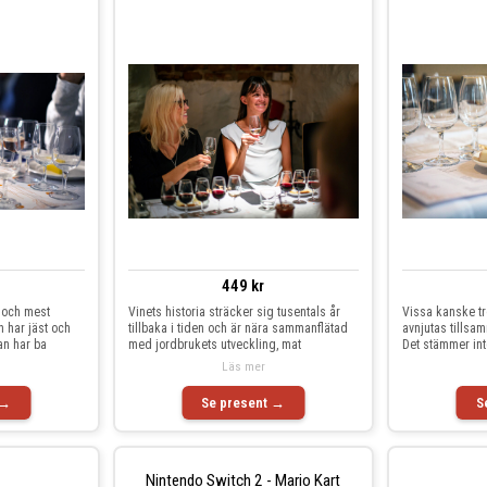
449 kr
a och mest
Vinets historia sträcker sig tusentals år
Vissa kanske tro
 har jäst och
tillbaka i tiden och är nära sammanflätad
avnjutas tillsa
an har ba
med jordbrukets utveckling, mat
Det stämmer int
Läs mer
 →
Se present →
S
Nintendo Switch 2 - Mario Kart