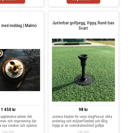
Justerbar golfpegg, Vippy, Rund-bas
g med middag | Malmö
Svart
1 450 kr
98 kr
upplevelse utöver det
Justera höjden för varje slagPassar olika
mat- och vinprovning där
underlag och miljöerFlexibel och tålig
ka nya smaker och spänna
Vippy är en svenskutvecklad golfpe
Läs mer
Läs mer