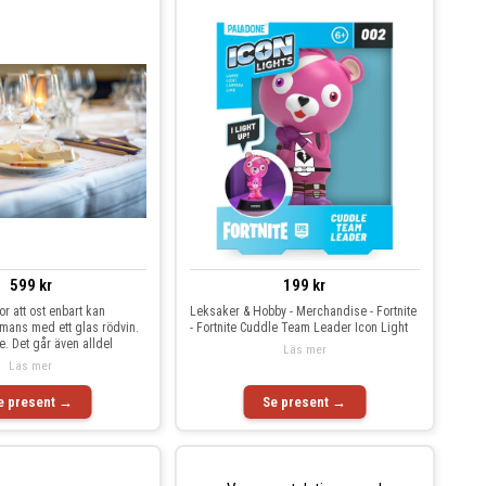
599 kr
199 kr
r att ost enbart kan
Leksaker & Hobby - Merchandise - Fortnite
mmans med ett glas rödvin.
- Fortnite Cuddle Team Leader Icon Light
e. Det går även alldel
Läs mer
Läs mer
e present →
Se present →