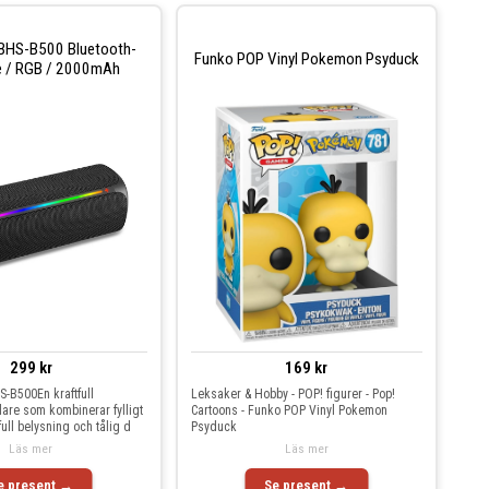
BHS-B500 Bluetooth-
Funko POP Vinyl Pokemon Psyduck
e / RGB / 2000mAh
299 kr
169 kr
-B500En kraftfull
Leksaker & Hobby - POP! figurer - Pop!
lare som kombinerar fylligt
Cartoons - Funko POP Vinyl Pokemon
ull belysning och tålig d
Psyduck
Läs mer
Läs mer
e present →
Se present →