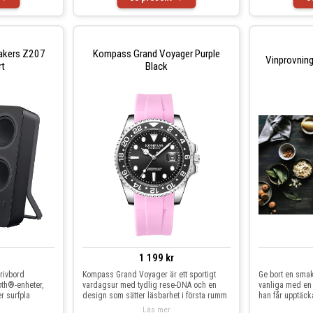
eakers Z207
Kompass Grand Voyager Purple
Vinprovnin
rt
Black
1 199 kr
krivbord
Kompass Grand Voyager är ett sportigt
Ge bort en smak
oth®-enheter,
vardagsur med tydlig rese-DNA och en
vanliga med en 
r surfpla
design som sätter läsbarhet i första rumm
han får upptäc
Läs mer