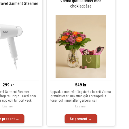
Varma gratulationer med
 Travel Garment Steamer
chokladpåse
299 kr
549 kr
avel Garment Steamer
Uppvakta med vår färgstarka bukett Varma
 ångare Origin Travel som
gratulationer. Buketten går i orange/lila
ar upp och tar bort veck
toner och innehåller gerbera, san
Läs mer
Läs mer
e present →
Se present →