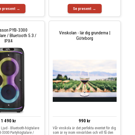
e present →
Se present →
rsson PYB-3300
Vinskolan - lär dig grunderna |
are / Bluetooth 5.3 /
Göteborg
IPX4
1 490 kr
990 kr
- Ljud - Bluetooth-högtalare
Vår vinskola är det perfekta eventet för dig
-3300 Partyhögtalare /
som är ny inom vinvärlden och vill få den