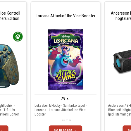
lös Kontroll
Andersson 
Lorcana Attackof the Vine Booster
ers Edition
högtalar
79 kr
tillbehör -
Leksaker & Hobby - Samlarkortspel -
Andersson / BHS
 - Trådlös
Lorcana - Lorcana Attackof the Vine
Bluetooth-högta
athers Edition
Booster
ljud, stämningsf
Läs mer
 →
Se present →
S