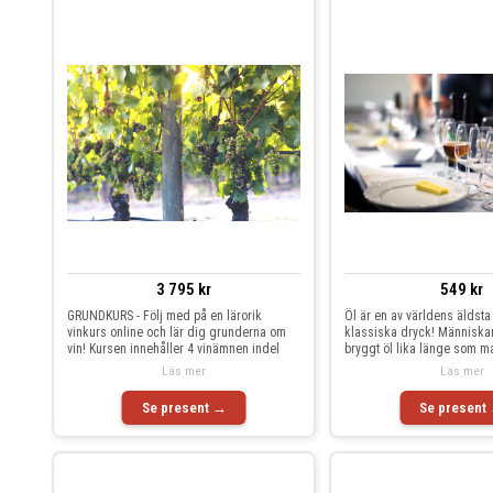
3 795 kr
549 kr
GRUNDKURS - Följ med på en lärorik
Öl är en av världens äldst
vinkurs online och lär dig grunderna om
klassiska dryck! Människan
vin! Kursen innehåller 4 vinämnen indel
bryggt öl lika länge som m
Läs mer
Läs mer
Se present →
Se present