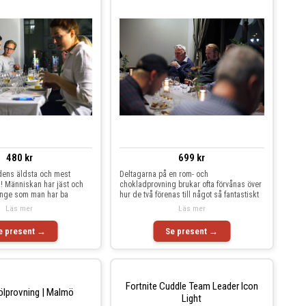
480 kr
699 kr
ldens äldsta och mest
Deltagarna på en rom- och
! Människan har jäst och
chokladprovning brukar ofta förvånas över
länge som man har ba
hur de två förenas till något så fantastiskt
Läs mer
Läs mer
e present →
Se present →
Fortnite Cuddle Team Leader Icon
ölprovning | Malmö
Light