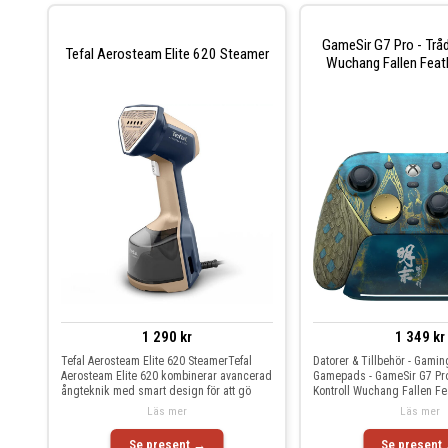
GameSir G7 Pro - Tråd
Tefal Aerosteam Elite 620 Steamer
Wuchang Fallen Feath
1 290 kr
1 349 kr
Tefal Aerosteam Elite 620 SteamerTefal
Datorer & Tillbehör - Gaming
Aerosteam Elite 620 kombinerar avancerad
Gamepads - GameSir G7 Pro
ångteknik med smart design för att gö
Kontroll Wuchang Fallen Fe
Läs mer
Läs mer
Se present →
Se present