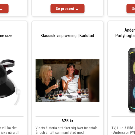
 →
Se present →
S
Ande
One size
Klassisk vinprovning | Karlstad
Partyhögtal
625 kr
 vill ha det
Vinets historia sträcker sig över tusentals
TV, Ljud & Bild 
icka nära till
år och är tätt sammanflätad med
- Andersson PYB