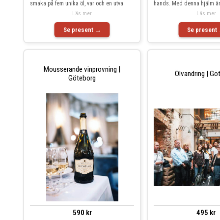
smaka på fem unika öl, var och en utva
hands. Med denna hjälm ä
Läs mer
Läs mer
Se present →
Se present
Mousserande vinprovning |
Ölvandring | Gö
Göteborg
590 kr
495 kr