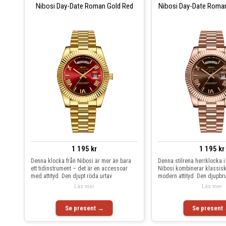
Nibosi Day-Date Roman Gold Red
Nibosi Day-Date Roma
1 195 kr
1 195 kr
Denna klocka från Nibosi är mer än bara
Denna stilrena herrklocka i
ett tidinstrument – det är en accessoar
Nibosi kombinerar klassis
med attityd. Den djupt röda urtav
modern attityd. Den djupbr
Läs mer
Läs mer
Se present →
Se present