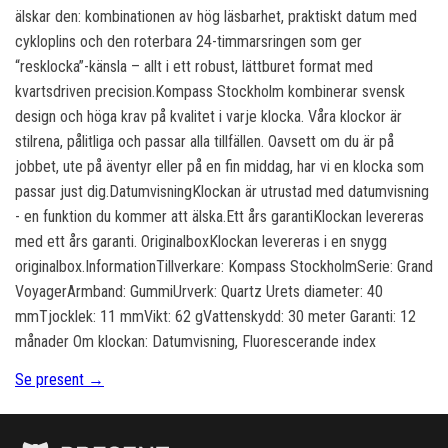
älskar den: kombinationen av hög läsbarhet, praktiskt datum med
cykloplins och den roterbara 24-timmarsringen som ger
“resklocka”-känsla – allt i ett robust, lättburet format med
kvartsdriven precision.Kompass Stockholm kombinerar svensk
design och höga krav på kvalitet i varje klocka. Våra klockor är
stilrena, pålitliga och passar alla tillfällen. Oavsett om du är på
jobbet, ute på äventyr eller på en fin middag, har vi en klocka som
passar just dig.DatumvisningKlockan är utrustad med datumvisning
- en funktion du kommer att älska.Ett års garantiKlockan levereras
med ett års garanti. OriginalboxKlockan levereras i en snygg
originalbox.InformationTillverkare: Kompass StockholmSerie: Grand
VoyagerArmband: GummiUrverk: Quartz Urets diameter: 40
mmTjocklek: 11 mmVikt: 62 gVattenskydd: 30 meter Garanti: 12
månader Om klockan: Datumvisning, Fluorescerande index
Se present →