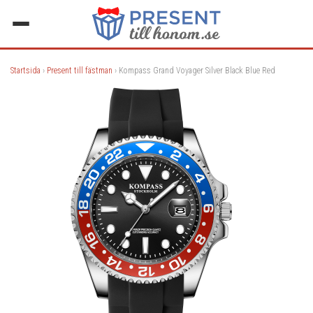
Startsida
›
Present till fästman
› Kompass Grand Voyager Silver Black Blue Red