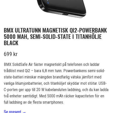
BMX ULTRATUNN MAGNETISK QI2-POWERBANK
5000 MAH, SEMI-SOLID-STATE I TITANHÖLJE
BLACK
699 kr
BMX SolidSafe Air fäster magnetiskt på telefonen och laddar
trådlöst med Qi2 – bara 6,8 mm tunn. Powerbankens semi-solid-
state-batteri minskar mängden brandfarlig vätska jämfört med
vanliga litiumjonbatterier, och titanhöljet skyddar mot stötar. USB-
C-porten ger upp till 20 W kabelansluten laddning, och du kan ladda
två enheter samtidigt. Med 5000 mAh räcker kapaciteten för en
full laddning av de flesta smartphones.
Se present →