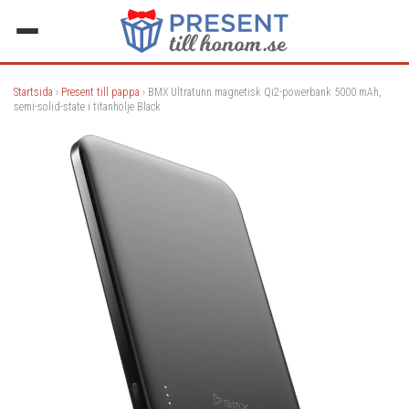
Startsida
›
Present till pappa
› BMX Ultratunn magnetisk Qi2-powerbank 5000 mAh,
semi-solid-state i titanhölje Black