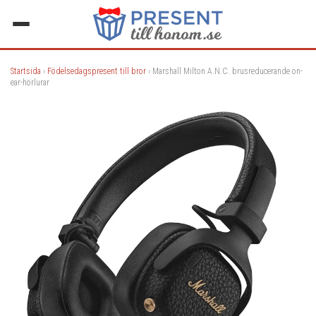
Startsida
›
Födelsedagspresent till bror
› Marshall Milton A.N.C. brusreducerande on-
ear-hörlurar