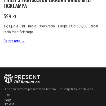
FICKLAMPA
599 kr
TV, Ljud & Bild - Radio - Klockradio - Philips TAR1609/00 Bärbar
radio med ficklampa
Se present →
Hitta den perfekta presenten till honom — för varje tillfälle och varje
man.
Blogg
Om oss