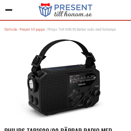
Startsida
›
Present till pappa
› Philips TAR1609/00 Bärbar radio med ficklampa
PHILIPS TAR1609/00 BÄRBAR RADIO MED