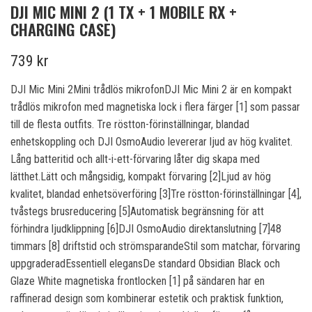
DJI MIC MINI 2 (1 TX + 1 MOBILE RX +
CHARGING CASE)
739 kr
DJI Mic Mini 2Mini trådlös mikrofonDJI Mic Mini 2 är en kompakt
trådlös mikrofon med magnetiska lock i flera färger [1] som passar
till de flesta outfits. Tre röstton-förinställningar, blandad
enhetskoppling och DJI OsmoAudio levererar ljud av hög kvalitet.
Lång batteritid och allt-i-ett-förvaring låter dig skapa med
lätthet.Lätt och mångsidig, kompakt förvaring [2]Ljud av hög
kvalitet, blandad enhetsöverföring [3]Tre röstton-förinställningar [4],
tvåstegs brusreducering [5]Automatisk begränsning för att
förhindra ljudklippning [6]DJI OsmoAudio direktanslutning [7]48
timmars [8] driftstid och strömsparandeStil som matchar, förvaring
uppgraderadEssentiell elegansDe standard Obsidian Black och
Glaze White magnetiska frontlocken [1] på sändaren har en
raffinerad design som kombinerar estetik och praktisk funktion,