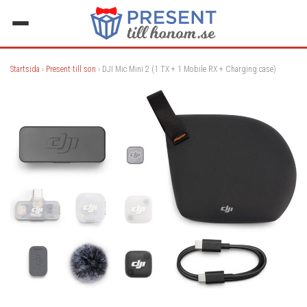
Startsida
›
Present till son
› DJI Mic Mini 2 (1 TX + 1 Mobile RX + Charging case)