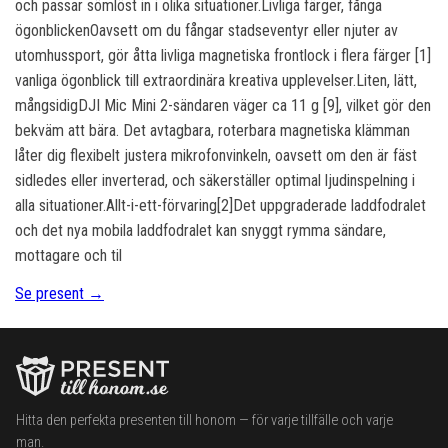
och passar sömlöst in i olika situationer.Livliga färger, fånga
ögonblickenOavsett om du fångar stadseventyr eller njuter av
utomhussport, gör åtta livliga magnetiska frontlock i flera färger [1]
vanliga ögonblick till extraordinära kreativa upplevelser.Liten, lätt,
mångsidigDJI Mic Mini 2-sändaren väger ca 11 g [9], vilket gör den
bekväm att bära. Det avtagbara, roterbara magnetiska klämman
låter dig flexibelt justera mikrofonvinkeln, oavsett om den är fäst
sidledes eller inverterad, och säkerställer optimal ljudinspelning i
alla situationer.Allt-i-ett-förvaring[2]Det uppgraderade laddfodralet
och det nya mobila laddfodralet kan snyggt rymma sändare,
mottagare och til
Se present →
Hitta den perfekta presenten till honom — för varje tillfälle och varje
man.