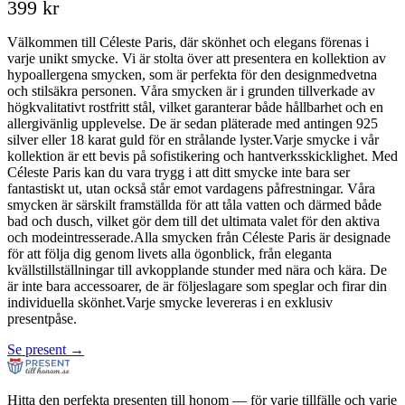
399 kr
Välkommen till Céleste Paris, där skönhet och elegans förenas i
varje unikt smycke. Vi är stolta över att presentera en kollektion av
hypoallergena smycken, som är perfekta för den designmedvetna
och stilsäkra personen. Våra smycken är i grunden tillverkade av
högkvalitativt rostfritt stål, vilket garanterar både hållbarhet och en
allergivänlig upplevelse. De är sedan pläterade med antingen 925
silver eller 18 karat guld för en strålande lyster.Varje smycke i vår
kollektion är ett bevis på sofistikering och hantverksskicklighet. Med
Céleste Paris kan du vara trygg i att ditt smycke inte bara ser
fantastiskt ut, utan också står emot vardagens påfrestningar. Våra
smycken är särskilt framställda för att tåla vatten och därmed både
bad och dusch, vilket gör dem till det ultimata valet för den aktiva
och modeintresserade.Alla smycken från Céleste Paris är designade
för att följa dig genom livets alla ögonblick, från eleganta
kvällstillställningar till avkopplande stunder med nära och kära. De
är inte bara accessoarer, de är följeslagare som speglar och firar din
individuella skönhet.Varje smycke levereras i en exklusiv
presentpåse.
Se present →
Hitta den perfekta presenten till honom — för varje tillfälle och varje