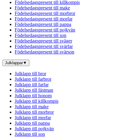
Födelsedagspresent till killkompis
Födelsedagspresent till make
Födelsedagspresent till morbror
Födelsedagspresent till morfar
Födelsedagspresent till pappa
Födelsedagspresent till pojkvän
Födelsedagspresent till son
Födelsedagspresent till svåger
Födelsedagspresent till svärfar
Födelsedagspresent till svärson
Julklappar
▼
Julklapp till bror
Julklapp till farbror
Julklapp till farfar
Julklapp till fästman
Julklapp till honom
Julklapp till killkompis
Julklapp till make
Julklapp till morbror
Julklapp till morfar
Julklapp till pappa
Julklapp till pojkvän
Julklapp till son