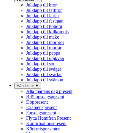
Julklapp till bror
Julklapp till farbror
Julklapp till farfar
Julklapp till fästman
Julklapp till honom
Julklapp till killkompis
Julklapp till make
Julklapp till morbror
Julklapp till morfar
Julklapp till pappa
Julklapp till pojkvän
Julklapp till son
Julklapp till svåger
Julklapp till svärfar
Julklapp till svärson
Händelser
▼
Alla hjärtans dag present
Bröllopsdagspresent
Doppresent
Examenspresent
Farsdagspresent
Flytta Hemifrån Present
Konfirmationspresent
Körkortspresenter