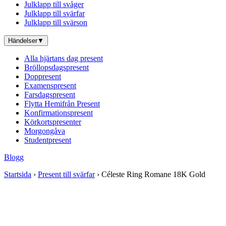
Julklapp till svåger
Julklapp till svärfar
Julklapp till svärson
Händelser
▼
Alla hjärtans dag present
Bröllopsdagspresent
Doppresent
Examenspresent
Farsdagspresent
Flytta Hemifrån Present
Konfirmationspresent
Körkortspresenter
Morgongåva
Studentpresent
Blogg
Startsida
›
Present till svärfar
› Céleste Ring Romane 18K Gold