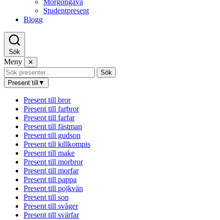
Morgongåva
Studentpresent
Blogg
Sök
Meny
✕
Sök
Present till
▼
Present till bror
Present till farbror
Present till farfar
Present till fästman
Present till gudson
Present till killkompis
Present till make
Present till morbror
Present till morfar
Present till pappa
Present till pojkvän
Present till son
Present till svåger
Present till svärfar