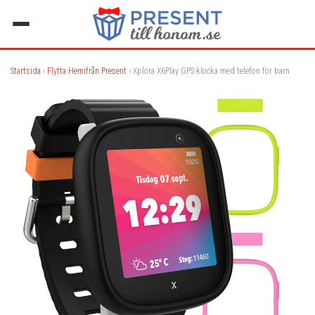
Startsida
›
Flytta Hemifrån Present
› Xplora X6Play GPS-klocka med telefon för barn