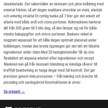
obearbetade. Det säkerställer en skonsam och jämn knådning med
minimal friktion, så att degen snabbare utvecklar en stark, elastisk
och enhetlig struktur.En rymlig bunke på 7 liter gör det enkelt att
arbeta med både små och stora portioner. Kökmaskinen hanterar
allt från 500 gram till 5 kilo deg, så den lämpar sig väl för både
mindre bakuppgifter och större portioner. Bunkens vinkel är
noggrant anpassad för att hålla degen optimalt placerad under
knådningen, medan den breda öppningen gör det lätt att tillsätta
ingredienser under tiden.Med 20 hastighetsnivåer får du stor
flexibilitet att anpassa arbetet efter ingredienser och recept.
Maskinen kan gå från skonsam blandning av känsliga råvaror till
kraftfull bearbetning av tunga degar med full kontroll. Det ger
precision genom hela processen – från kakdeg och brioche till
pizzadeg och surdegsbröd.Konstruktionen är utvec
Se present →