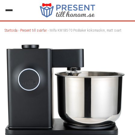
Startsida
›
Present till svärfar
› Wilfa KM1BS-70 ProBaker köksmaskin, matt svart