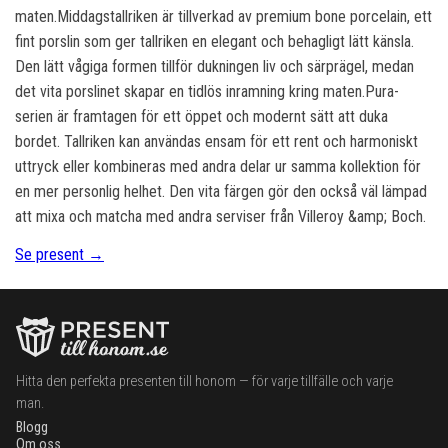
maten.Middagstallriken är tillverkad av premium bone porcelain, ett
fint porslin som ger tallriken en elegant och behagligt lätt känsla.
Den lätt vågiga formen tillför dukningen liv och särprägel, medan
det vita porslinet skapar en tidlös inramning kring maten.Pura-
serien är framtagen för ett öppet och modernt sätt att duka
bordet. Tallriken kan användas ensam för ett rent och harmoniskt
uttryck eller kombineras med andra delar ur samma kollektion för
en mer personlig helhet. Den vita färgen gör den också väl lämpad
att mixa och matcha med andra serviser från Villeroy &amp; Boch.
Se present →
Hitta den perfekta presenten till honom — för varje tillfälle och varje
man.
Blogg
Om oss