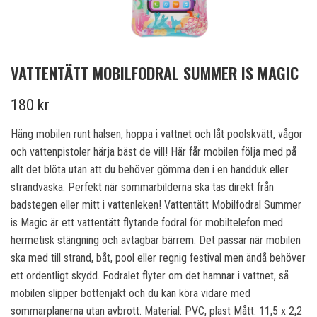
VATTENTÄTT MOBILFODRAL SUMMER IS MAGIC
180 kr
Häng mobilen runt halsen, hoppa i vattnet och låt poolskvätt, vågor
och vattenpistoler härja bäst de vill! Här får mobilen följa med på
allt det blöta utan att du behöver gömma den i en handduk eller
strandväska. Perfekt när sommarbilderna ska tas direkt från
badstegen eller mitt i vattenleken! Vattentätt Mobilfodral Summer
is Magic är ett vattentätt flytande fodral för mobiltelefon med
hermetisk stängning och avtagbar bärrem. Det passar när mobilen
ska med till strand, båt, pool eller regnig festival men ändå behöver
ett ordentligt skydd. Fodralet flyter om det hamnar i vattnet, så
mobilen slipper bottenjakt och du kan köra vidare med
sommarplanerna utan avbrott. Material: PVC, plast Mått: 11,5 x 2,2