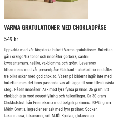
VARMA GRATULATIONER MED CHOKLADPÅSE
549 kr
Uppvakta med vår färgstarka bukett Varma gratulationer. Buketten
går i orange/lila toner och innehåller gerbera, santini
kryssantemum, nejlika, vaxblomma och grönt. Levereras
tillsammans med vår presentpåse Guldkant - chokladtrio innehåller
tre olika askar med god choklad. Vasen på bilderna ingår inte med
buketten men det finns passande vas att lägga till som tillval i nästa
steg.. Påsen innehåller: Ask med fyra fyllda praliner. 36 gram. Ett
chokladhjärta med nougatfyllning och hallonflingor. Ca 30 gram
Chokladstrut från Finsmakarna med belgisk pralinmix, 90-95 gram.
Märkt Grattis. Ingredienser ask med fyra praliner: Socker,
kakaomassa, kakaosmör, söt MJÖLKpulver, glukossirap,