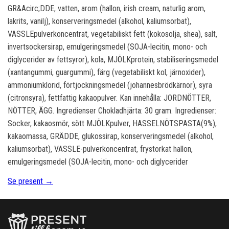
GR&Acirc;DDE, vatten, arom (hallon, irish cream, naturlig arom,
lakrits, vanilj), konserveringsmedel (alkohol, kaliumsorbat),
VASSLEpulverkoncentrat, vegetabiliskt fett (kokosolja, shea), salt,
invertsockersirap, emulgeringsmedel (SOJA-lecitin, mono- och
diglycerider av fettsyror), kola, MJÖLKprotein, stabiliseringsmedel
(xantangummi, guargummi), färg (vegetabiliskt kol, järnoxider),
ammoniumklorid, förtjockningsmedel (johannesbrödkärnor), syra
(citronsyra), fettfattig kakaopulver. Kan innehålla: JORDNÖTTER,
NÖTTER, ÄGG. Ingredienser Chokladhjärta: 30 gram. Ingredienser:
Socker, kakaosmör, sött MJÖLKpulver, HASSELNÖTSPASTA(9%),
kakaomassa, GRÄDDE, glukossirap, konserveringsmedel (alkohol,
kaliumsorbat), VASSLE-pulverkoncentrat, frystorkat hallon,
emulgeringsmedel (SOJA-lecitin, mono- och diglycerider
Se present →