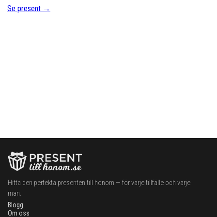
Se present →
Hitta den perfekta presenten till honom — för varje tillfälle och varje
man.
Blogg
Om oss