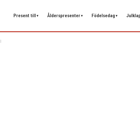
Present till
Ålderspresenter
Födelsedag
Julkla
▼
▼
▼
l