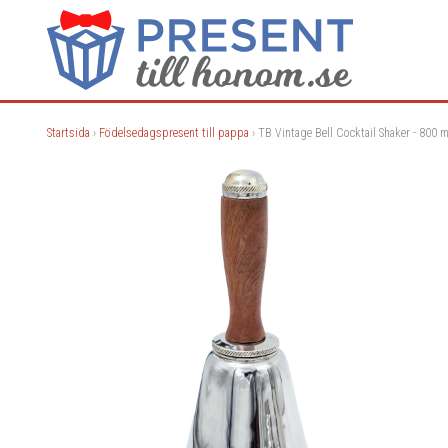
Startsida
›
Födelsedagspresent till pappa
› TB Vintage Bell Cocktail Shaker - 800 m