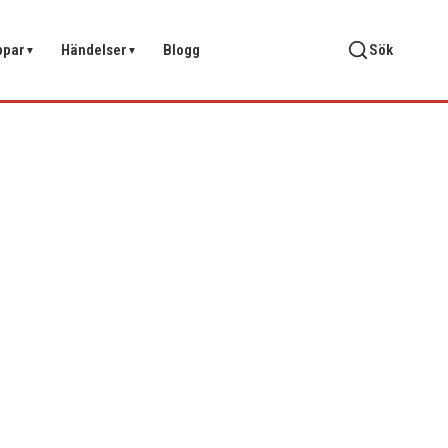
ppar
Händelser
Blogg
Sök
▼
▼