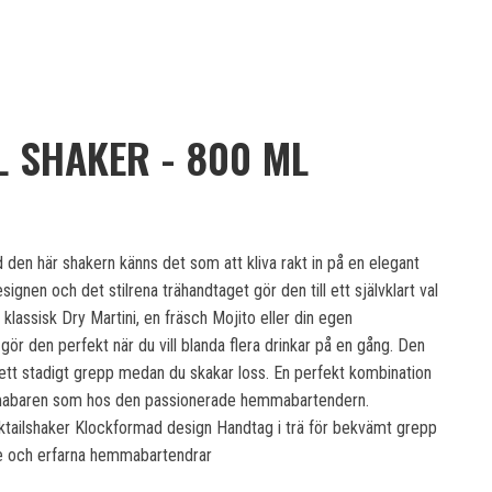
L SHAKER - 800 ML
d den här shakern känns det som att kliva rakt in på en elegant
gnen och det stilrena trähandtaget gör den till ett självklart val
klassisk Dry Martini, en fräsch Mojito eller din egen
gör den perfekt när du vill blanda flera drinkar på en gång. Den
r ett stadigt grepp medan du skakar loss. En perfekt kombination
hemmabaren som hos den passionerade hemmabartendern.
cocktailshaker Klockformad design Handtag i trä för bekvämt grepp
re och erfarna hemmabartendrar