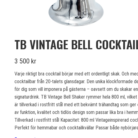
TB VINTAGE BELL COCKTAI
3 500 kr
Varje riktigt bra cocktail börjar med ett ordentligt skak. Och me
cocktailbar från 20-talets glansdagar. Den unika klockformade desi
för dig som vill imponera på gästerna – oavsett om du skakar en 
signaturdrink. TB Vintage Bell Shaker rymmer hela 800 ml, vilket 
är tillverkad i rostfritt stål med ett bekvämt trähandtag som ge
av funktion, kvalitet och tidlös design som passar lika bra i 
Tillverkad i rostfritt stål Kapacitet: 800 ml Vintageinspirerad 
Perfekt för hemmabar och cocktailkvällar Passar både nybörja