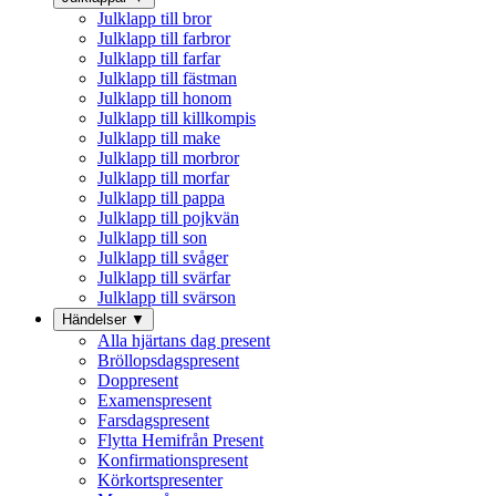
Julklapp till bror
Julklapp till farbror
Julklapp till farfar
Julklapp till fästman
Julklapp till honom
Julklapp till killkompis
Julklapp till make
Julklapp till morbror
Julklapp till morfar
Julklapp till pappa
Julklapp till pojkvän
Julklapp till son
Julklapp till svåger
Julklapp till svärfar
Julklapp till svärson
Händelser
▼
Alla hjärtans dag present
Bröllopsdagspresent
Doppresent
Examenspresent
Farsdagspresent
Flytta Hemifrån Present
Konfirmationspresent
Körkortspresenter