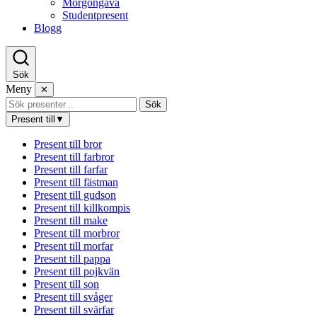
Morgongåva
Studentpresent
Blogg
Sök
Meny
✕
Sök
Present till
▼
Present till bror
Present till farbror
Present till farfar
Present till fästman
Present till gudson
Present till killkompis
Present till make
Present till morbror
Present till morfar
Present till pappa
Present till pojkvän
Present till son
Present till svåger
Present till svärfar