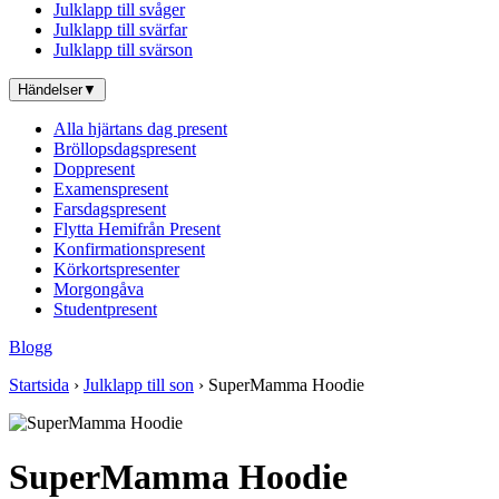
Julklapp till svåger
Julklapp till svärfar
Julklapp till svärson
Händelser
▼
Alla hjärtans dag present
Bröllopsdagspresent
Doppresent
Examenspresent
Farsdagspresent
Flytta Hemifrån Present
Konfirmationspresent
Körkortspresenter
Morgongåva
Studentpresent
Blogg
Startsida
›
Julklapp till son
› SuperMamma Hoodie
SuperMamma Hoodie