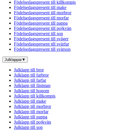
Födelsedagspresent till killkompis
Födelsedagspresent till make
Födelsedagspresent till morbror
Födelsedagspresent till morfar
Födelsedagspresent till pappa
Födelsedagspresent till pojkvän
Födelsedagspresent till son
Födelsedagspresent till svåger
Födelsedagspresent till svärfar
Födelsedagspresent till svärson
Julklappar
▼
Julklapp till bror
Julklapp till farbror
Julklapp till farfar
Julklapp till fästman
Julklapp till honom
Julklapp till killkompis
Julklapp till make
Julklapp till morbror
Julklapp till morfar
Julklapp till pappa
Julklapp till pojkvän
Julklapp till son