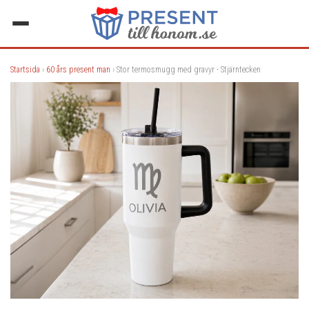
Startsida
›
60 års present man
› Stor termosmugg med gravyr - Stjärntecken