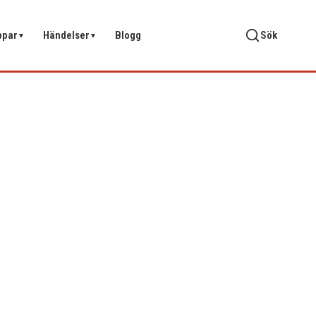
ppar
Händelser
Blogg
Sök
▼
▼