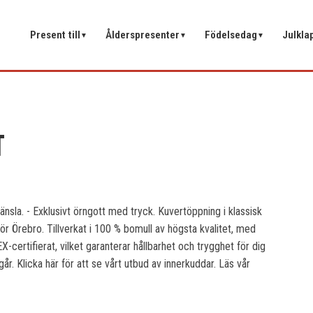
Present till
Ålderspresenter
Födelsedag
Julkla
▼
▼
▼
T
lkänsla. - Exklusivt örngott med tryck. Kuvertöppning i klassisk
nför Örebro. Tillverkat i 100 % bomull av högsta kvalitet, med
ertifierat, vilket garanterar hållbarhet och trygghet för dig
år. Klicka här för att se vårt utbud av innerkuddar. Läs vår