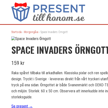
Startsida
›
Morgongåva
› Space Invaders Örngott
SPACE INVADERS ÖRNGOT
159 kr
Raka spåret tillbaka till arkadhallen. Klassiska pixlar och ren spe
design. Tryckt i Sverige - levereras direkt från vårt tryckeri uta
tryck på ena sidan. Örngottet är både Svanenmärkt och OEKO-TEX-c
och miljön. Storlek: 60 x 50 cm. Observera att innerkudde inte ing
storleksguide.
Se present →