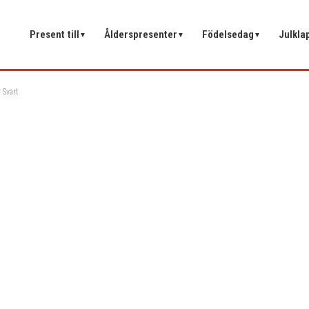
Present till
Ålderspresenter
Födelsedag
Julkla
▼
▼
▼
 Svart