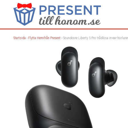
Startsida
›
Flytta Hemifrån Present
› Soundcore Liberty 5 Pro trådlösa in-ear-hörlurar