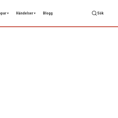
ppar
Händelser
Blogg
Sök
▼
▼