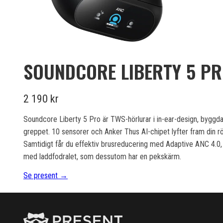
SOUNDCORE LIBERTY 5 P
2 190 kr
Soundcore Liberty 5 Pro är TWS-hörlurar i in-ear-design, byggda f
greppet. 10 sensorer och Anker Thus AI-chipet lyfter fram din rös
Samtidigt får du effektiv brusreducering med Adaptive ANC 4.0, d
med laddfodralet, som dessutom har en pekskärm.
Se present →