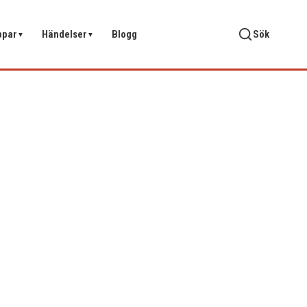
ppar
Händelser
Blogg
Sök
▼
▼