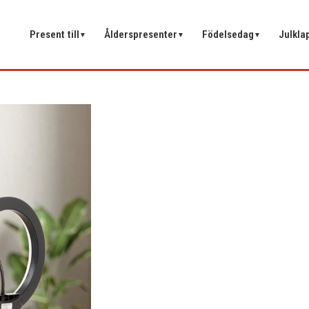
Present till
Ålderspresenter
Födelsedag
Julkla
▼
▼
▼