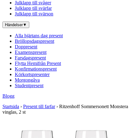
Julklapp till svåger
Julklapp till svärfar
Julklapp till svärson
Händelser
▼
Alla hjärtans dag present
Bröllopsdagspresent
Doppresent
Examenspresent
Farsdagspresent
Flytta Hemifrån Present
Konfirmationspresent
Körkortspresenter
Morgongåva
Studentpresent
Blogg
Startsida
›
Present till farfar
› Ritzenhoff Sommersonett Monstera
vinglas, 2 st