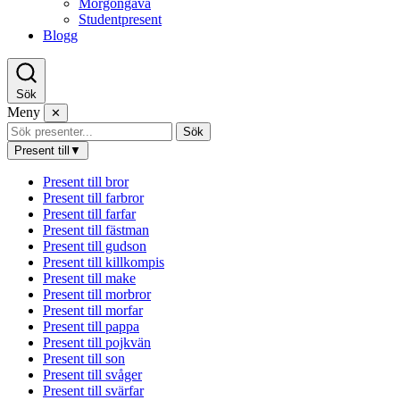
Morgongåva
Studentpresent
Blogg
Sök
Meny
✕
Sök
Present till
▼
Present till bror
Present till farbror
Present till farfar
Present till fästman
Present till gudson
Present till killkompis
Present till make
Present till morbror
Present till morfar
Present till pappa
Present till pojkvän
Present till son
Present till svåger
Present till svärfar