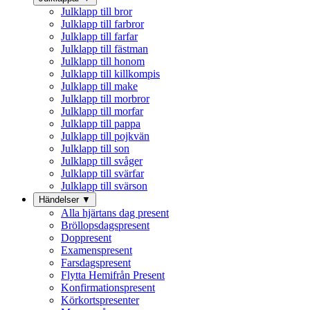
Julklapp till bror
Julklapp till farbror
Julklapp till farfar
Julklapp till fästman
Julklapp till honom
Julklapp till killkompis
Julklapp till make
Julklapp till morbror
Julklapp till morfar
Julklapp till pappa
Julklapp till pojkvän
Julklapp till son
Julklapp till svåger
Julklapp till svärfar
Julklapp till svärson
Händelser
▼
Alla hjärtans dag present
Bröllopsdagspresent
Doppresent
Examenspresent
Farsdagspresent
Flytta Hemifrån Present
Konfirmationspresent
Körkortspresenter