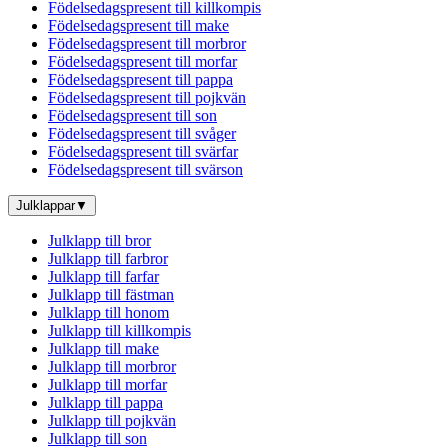
Födelsedagspresent till killkompis
Födelsedagspresent till make
Födelsedagspresent till morbror
Födelsedagspresent till morfar
Födelsedagspresent till pappa
Födelsedagspresent till pojkvän
Födelsedagspresent till son
Födelsedagspresent till svåger
Födelsedagspresent till svärfar
Födelsedagspresent till svärson
Julklappar
▼
Julklapp till bror
Julklapp till farbror
Julklapp till farfar
Julklapp till fästman
Julklapp till honom
Julklapp till killkompis
Julklapp till make
Julklapp till morbror
Julklapp till morfar
Julklapp till pappa
Julklapp till pojkvän
Julklapp till son