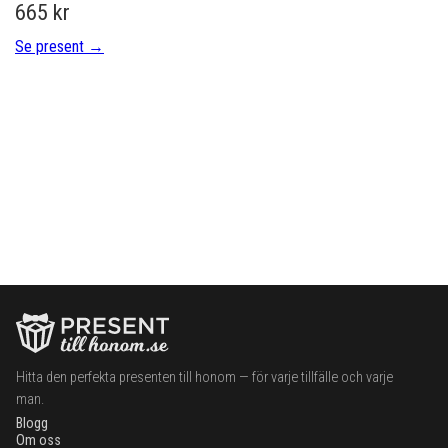
665 kr
Se present →
Hitta den perfekta presenten till honom — för varje tillfälle och varje
man.
Blogg
Om oss