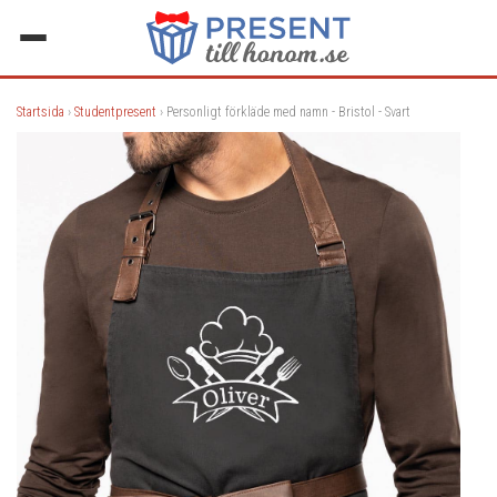
Startsida
›
Studentpresent
› Personligt förkläde med namn - Bristol - Svart