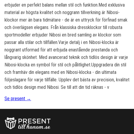
erbjuder en perfekt balans mellan stil och funktion.Med exklusiva
material av högsta kvalitet och noggrann tillverkning är Nibosi-
klockor mer än bara tidmätare - de är en uttryck för förfinad smak
och överlägsen elegans. Från klassiska dressklockor till robusta
sportmodeller erbjuder Nibosi en bred samling av klockor som
passar alla stilar och tillfällen.Varje detalj i en Nibosi-klocka är
noggrant utformad för att erbjuda enastående prestanda och
långvarig skönhet. Med avancerad teknik och tidlös design är varje
Nibosi-klocka en symbol för stil och pålitlighet.Uppgradera din stil
och framhäv din elegans med en Nibosi-klocka - din ultimata
följeslagare för varje tillfälle. Upplev det bästa av precision, kvalitet
och tidlös design med Nibosi. Se till att din tid räknas - v
Se present →