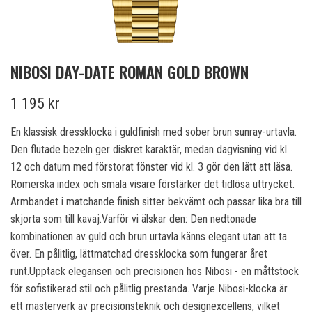
NIBOSI DAY-DATE ROMAN GOLD BROWN
1 195 kr
En klassisk dressklocka i guldfinish med sober brun sunray-urtavla.
Den flutade bezeln ger diskret karaktär, medan dagvisning vid kl.
12 och datum med förstorat fönster vid kl. 3 gör den lätt att läsa.
Romerska index och smala visare förstärker det tidlösa uttrycket.
Armbandet i matchande finish sitter bekvämt och passar lika bra till
skjorta som till kavaj.Varför vi älskar den: Den nedtonade
kombinationen av guld och brun urtavla känns elegant utan att ta
över. En pålitlig, lättmatchad dressklocka som fungerar året
runt.Upptäck elegansen och precisionen hos Nibosi - en måttstock
för sofistikerad stil och pålitlig prestanda. Varje Nibosi-klocka är
ett mästerverk av precisionsteknik och designexcellens, vilket