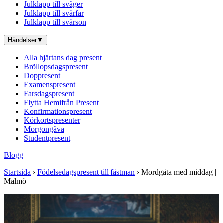
Julklapp till svåger
Julklapp till svärfar
Julklapp till svärson
Händelser
▼
Alla hjärtans dag present
Bröllopsdagspresent
Doppresent
Examenspresent
Farsdagspresent
Flytta Hemifrån Present
Konfirmationspresent
Körkortspresenter
Morgongåva
Studentpresent
Blogg
Startsida
›
Födelsedagspresent till fästman
› Mordgåta med middag |
Malmö