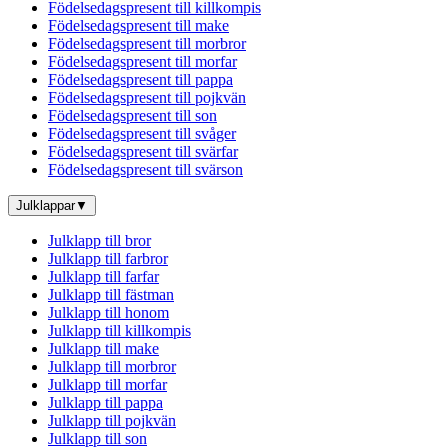
Födelsedagspresent till killkompis
Födelsedagspresent till make
Födelsedagspresent till morbror
Födelsedagspresent till morfar
Födelsedagspresent till pappa
Födelsedagspresent till pojkvän
Födelsedagspresent till son
Födelsedagspresent till svåger
Födelsedagspresent till svärfar
Födelsedagspresent till svärson
Julklappar
▼
Julklapp till bror
Julklapp till farbror
Julklapp till farfar
Julklapp till fästman
Julklapp till honom
Julklapp till killkompis
Julklapp till make
Julklapp till morbror
Julklapp till morfar
Julklapp till pappa
Julklapp till pojkvän
Julklapp till son