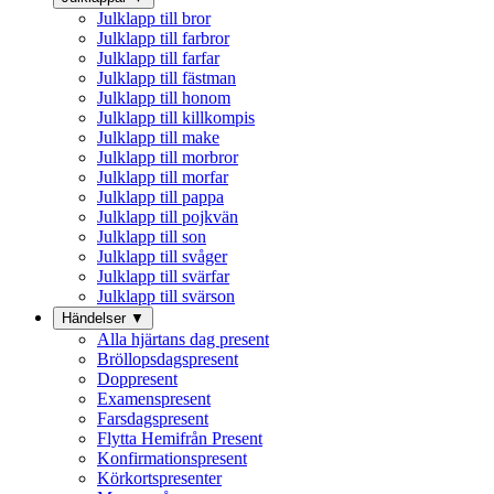
Julklapp till bror
Julklapp till farbror
Julklapp till farfar
Julklapp till fästman
Julklapp till honom
Julklapp till killkompis
Julklapp till make
Julklapp till morbror
Julklapp till morfar
Julklapp till pappa
Julklapp till pojkvän
Julklapp till son
Julklapp till svåger
Julklapp till svärfar
Julklapp till svärson
Händelser
▼
Alla hjärtans dag present
Bröllopsdagspresent
Doppresent
Examenspresent
Farsdagspresent
Flytta Hemifrån Present
Konfirmationspresent
Körkortspresenter