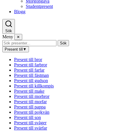
Morgongåva
Studentpresent
Blogg
Sök
Meny
✕
Sök
Present till
▼
Present till bror
Present till farbror
Present till farfar
Present till fästman
Present till gudson
Present till killkompis
Present till make
Present till morbror
Present till morfar
Present till pappa
Present till pojkvän
Present till son
Present till svåger
Present till svärfar