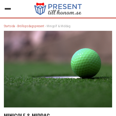
Startsida
›
Bröllopsdagspresent
› Minigolf & Middag
MINIGOLF & MIDDAG