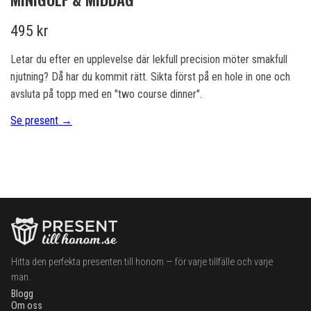
495 kr
Letar du efter en upplevelse där lekfull precision möter smakfull
njutning? Då har du kommit rätt. Sikta först på en hole in one och
avsluta på topp med en "two course dinner".
Se present →
Hitta den perfekta presenten till honom — för varje tillfälle och varje
man.
Blogg
Om oss