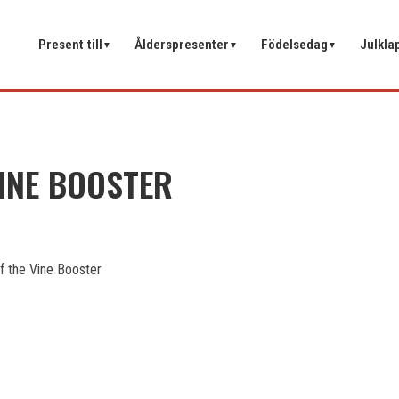
Present till
Ålderspresenter
Födelsedag
Julkla
▼
▼
▼
INE BOOSTER
f the Vine Booster