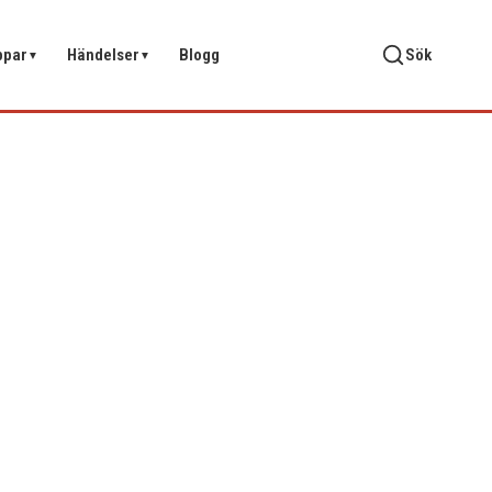
ppar
Händelser
Blogg
Sök
▼
▼