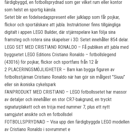
färdigbyggd, en fotbollsprydnad som ger vilket rum eller kontor
som helst en sportig känsla.
Setet blir en födelsedagspresent eller julklapp som får pojkar,
flickor och sportälskare att jubla. Instruktioner finns tillgängliga
digitalt i appen LEGO Builder, där stjärnspelare kan följa sina
framsteg och rotera sina skapelser i 3D. Setet innehåller 854 delar.
LEGO SET MED CRISTIANO RONALDO – Få publiken att jubla med
byggsetet LEGO Editions Cristiano Ronaldo – fotbollslegend
(43016) för pojkar, flickor och sportfans från 12 år
2 PLACERINGSMÖJLIGHETER – Barn kan bygga figuren av
fotbollsstjärnan Cristiano Ronaldo när han gör sin målgest ”Siuuu”
eller sin ikoniska cykelspark
FANPRODUKT MED CRISTIANO – LEGO fotbollssetet har massor
av detaljer och innehåller en stor CR7-bakgrund, en tryckt
signaturplakett och en tröja med nummer 7, plus ett nytt
samgjutet ansikte och en fotbollsdel
FOTBOLLSPRYDNAD – Visa upp den färdigbyggda LEGO modellen
av Cristiano Ronaldo i sovrummet e