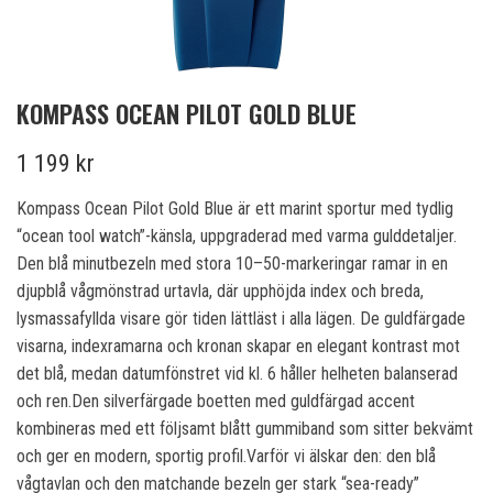
KOMPASS OCEAN PILOT GOLD BLUE
1 199 kr
Kompass Ocean Pilot Gold Blue är ett marint sportur med tydlig
“ocean tool watch”-känsla, uppgraderad med varma gulddetaljer.
Den blå minutbezeln med stora 10–50-markeringar ramar in en
djupblå vågmönstrad urtavla, där upphöjda index och breda,
lysmassafyllda visare gör tiden lättläst i alla lägen. De guldfärgade
visarna, indexramarna och kronan skapar en elegant kontrast mot
det blå, medan datumfönstret vid kl. 6 håller helheten balanserad
och ren.Den silverfärgade boetten med guldfärgad accent
kombineras med ett följsamt blått gummiband som sitter bekvämt
och ger en modern, sportig profil.Varför vi älskar den: den blå
vågtavlan och den matchande bezeln ger stark “sea-ready”