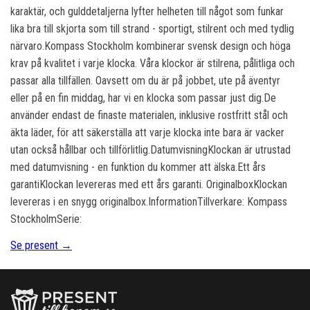
karaktär, och gulddetaljerna lyfter helheten till något som funkar
lika bra till skjorta som till strand - sportigt, stilrent och med tydlig
närvaro.Kompass Stockholm kombinerar svensk design och höga
krav på kvalitet i varje klocka. Våra klockor är stilrena, pålitliga och
passar alla tillfällen. Oavsett om du är på jobbet, ute på äventyr
eller på en fin middag, har vi en klocka som passar just dig.De
använder endast de finaste materialen, inklusive rostfritt stål och
äkta läder, för att säkerställa att varje klocka inte bara är vacker
utan också hållbar och tillförlitlig.DatumvisningKlockan är utrustad
med datumvisning - en funktion du kommer att älska.Ett års
garantiKlockan levereras med ett års garanti. OriginalboxKlockan
levereras i en snygg originalbox.InformationTillverkare: Kompass
StockholmSerie:
Se present →