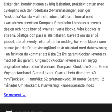
älskar den: kombinationen av hög läsbarhet, praktiskt datum med
cykloplins och den roterbara 24-timmarsringen som ger
“resklocka”-känsla – allt i ett robust, lättburet format med
kvartsdriven precision.Kompass Stockholm kombinerar svensk
design och höga krav på kvalitet i varje klocka. Våra klockor är
stilrena, pålitliga och passar alla tillfällen. Oavsett om du är på
jobbet, ute på äventyr eller på en fin middag, har vi en klocka som
passar just dig.DatumvisningKlockan är utrustad med datumvisning
- en funktion du kommer att älska.Ett års garantiKlockan levereras
med ett års garanti. OriginalboxKlockan levereras i en snygg
originalbox.InformationTillverkare: Kompass StockholmSerie: Grand
VoyagerArmband: GummiUrverk: Quartz Urets diameter: 40
mmTjocklek: 11 mmVikt: 62 gVattenskydd: 30 meter Garanti: 12
månader Om klockan: Datumvisning, Fluorescerande index
Se present →