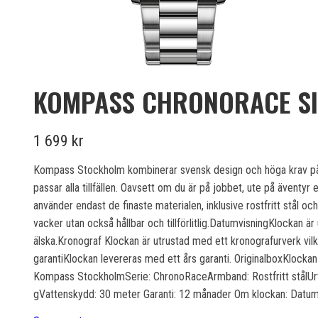
KOMPASS CHRONORACE SI
1 699 kr
Kompass Stockholm kombinerar svensk design och höga krav på kval
passar alla tillfällen. Oavsett om du är på jobbet, ute på äventyr 
använder endast de finaste materialen, inklusive rostfritt stål och 
vacker utan också hållbar och tillförlitlig.DatumvisningKlockan 
älska.Kronograf Klockan är utrustad med ett kronografurverk vilk
garantiKlockan levereras med ett års garanti. OriginalboxKlockan 
Kompass StockholmSerie: ChronoRaceArmband: Rostfritt stålUr
gVattenskydd: 30 meter Garanti: 12 månader Om klockan: Datumv