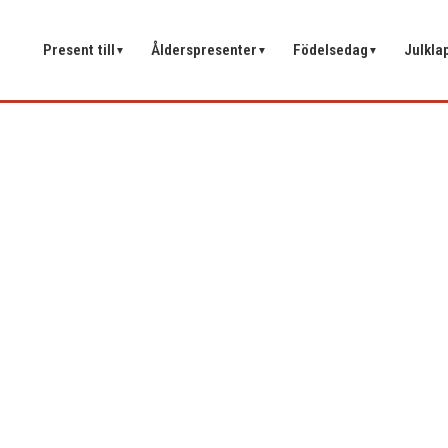
Present till
Ålderspresenter
Födelsedag
Julkla
▼
▼
▼