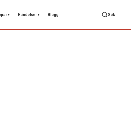
ppar
Händelser
Blogg
Sök
▼
▼