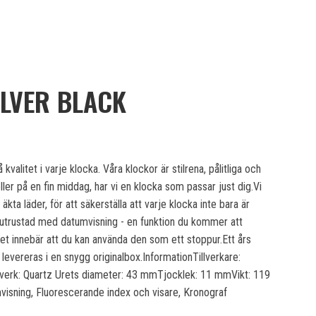
LVER BLACK
itet i varje klocka. Våra klockor är stilrena, pålitliga och
eller på en fin middag, har vi en klocka som passar just dig.Vi
äkta läder, för att säkerställa att varje klocka inte bara är
är utrustad med datumvisning - en funktion du kommer att
et innebär att du kan använda den som ett stoppur.Ett års
levereras i en snygg originalbox.InformationTillverkare:
verk: Quartz Urets diameter: 43 mmTjocklek: 11 mmVikt: 119
isning, Fluorescerande index och visare, Kronograf