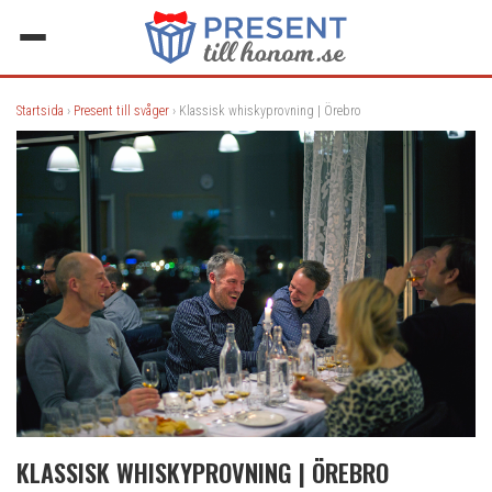
Startsida
›
Present till svåger
› Klassisk whiskyprovning | Örebro
KLASSISK WHISKYPROVNING | ÖREBRO