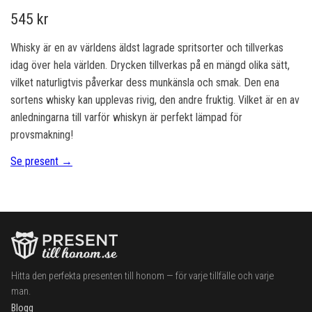
545 kr
Whisky är en av världens äldst lagrade spritsorter och tillverkas
idag över hela världen. Drycken tillverkas på en mängd olika sätt,
vilket naturligtvis påverkar dess munkänsla och smak. Den ena
sortens whisky kan upplevas rivig, den andre fruktig. Vilket är en av
anledningarna till varför whiskyn är perfekt lämpad för
provsmakning!
Se present →
Hitta den perfekta presenten till honom — för varje tillfälle och varje
man.
Blogg