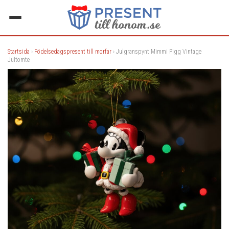
Startsida
›
Födelsedagspresent till morfar
› Julgranspynt Mimmi Pigg Vintage
Jultomte