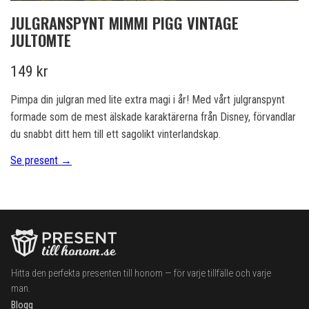
JULGRANSPYNT MIMMI PIGG VINTAGE
JULTOMTE
149 kr
Pimpa din julgran med lite extra magi i år! Med vårt julgranspynt
formade som de mest älskade karaktärerna från Disney, förvandlar
du snabbt ditt hem till ett sagolikt vinterlandskap.
Se present →
Hitta den perfekta presenten till honom — för varje tillfälle och varje
man.
Blogg