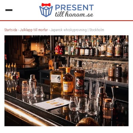
Startsida
›
Julklapp till morfar
› Japansk whiskyprovning | Stockholm