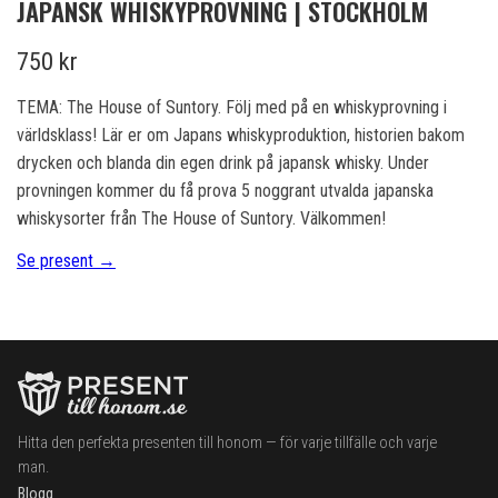
JAPANSK WHISKYPROVNING | STOCKHOLM
750 kr
TEMA: The House of Suntory. Följ med på en whiskyprovning i
världsklass! Lär er om Japans whiskyproduktion, historien bakom
drycken och blanda din egen drink på japansk whisky. Under
provningen kommer du få prova 5 noggrant utvalda japanska
whiskysorter från The House of Suntory. Välkommen!
Se present →
Hitta den perfekta presenten till honom — för varje tillfälle och varje
man.
Blogg