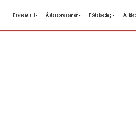
Present till
Ålderspresenter
Födelsedag
Julkla
▼
▼
▼