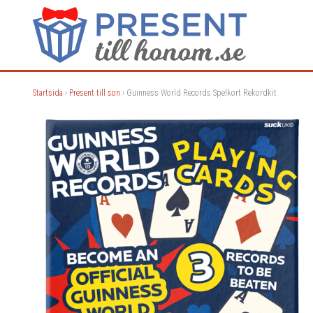
Startsida
›
Present till son
› Guinness World Records Spelkort Rekordkit