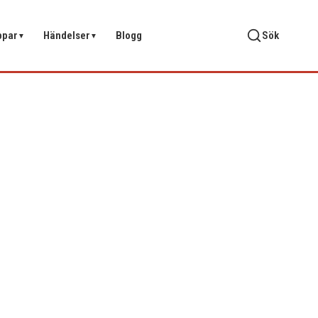
ppar
Händelser
Blogg
Sök
▼
▼