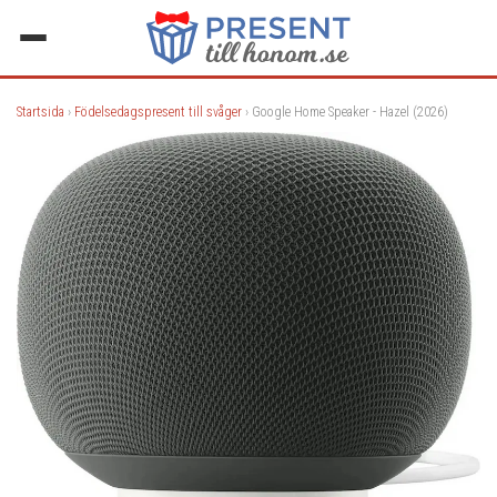
Startsida
›
Födelsedagspresent till svåger
› Google Home Speaker - Hazel (2026)