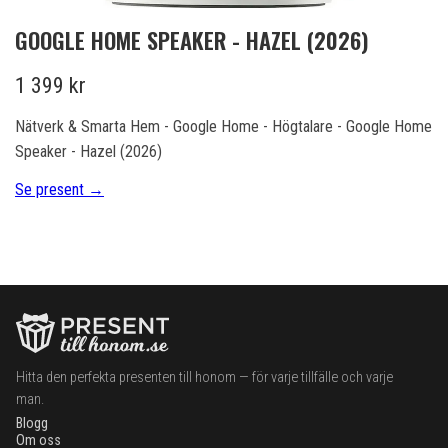
GOOGLE HOME SPEAKER - HAZEL (2026)
1 399 kr
Nätverk & Smarta Hem - Google Home - Högtalare - Google Home
Speaker - Hazel (2026)
Se present →
Hitta den perfekta presenten till honom — för varje tillfälle och varje
man.
Blogg
Om oss