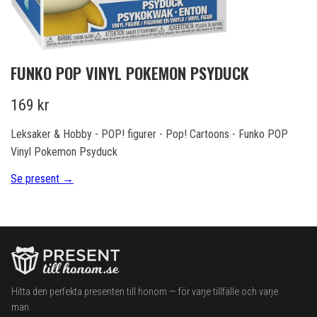
FUNKO POP VINYL POKEMON PSYDUCK
169 kr
Leksaker & Hobby - POP! figurer - Pop! Cartoons - Funko POP
Vinyl Pokemon Psyduck
Se present →
Hitta den perfekta presenten till honom — för varje tillfälle och varje
man.