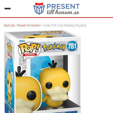
Startsida
›
Present till morbror
› Funko POP Vinyl Pokemon Psyduck