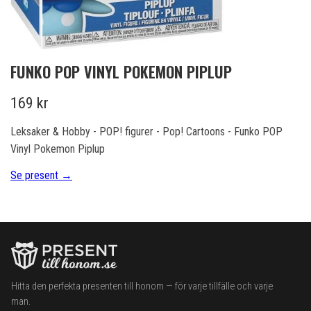
FUNKO POP VINYL POKEMON PIPLUP
169 kr
Leksaker & Hobby - POP! figurer - Pop! Cartoons - Funko POP
Vinyl Pokemon Piplup
Se present →
Hitta den perfekta presenten till honom — för varje tillfälle och varje
man.