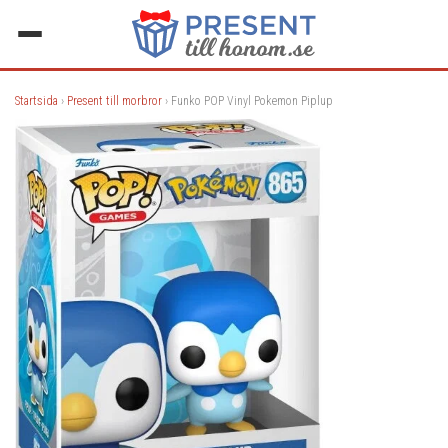
Startsida
›
Present till morbror
› Funko POP Vinyl Pokemon Piplup