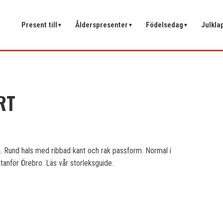
Present till
Ålderspresenter
Födelsedag
Julkla
▼
▼
▼
RT
a. Rund hals med ribbad kant och rak passform. Normal i
utanför Örebro. Läs vår storleksguide.