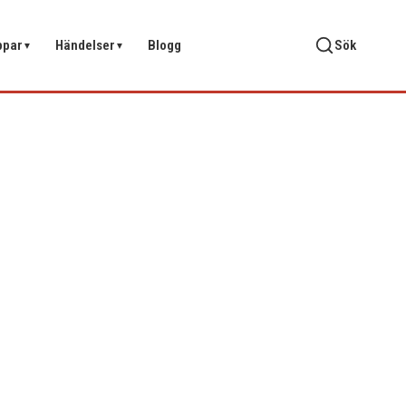
ppar
Händelser
Blogg
Sök
▼
▼