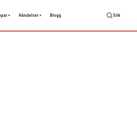
ppar
Händelser
Blogg
Sök
▼
▼