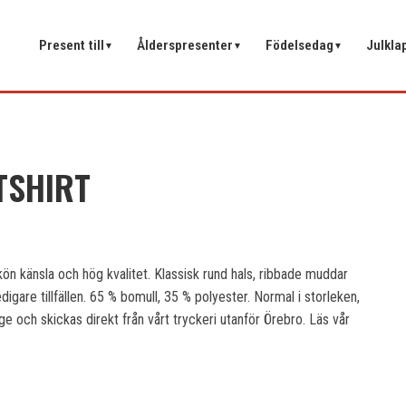
Present till
Ålderspresenter
Födelsedag
Julkla
▼
▼
▼
TSHIRT
n känsla och hög kvalitet. Klassisk rund hals, ribbade muddar
gare tillfällen. 65 % bomull, 35 % polyester. Normal i storleken,
ge och skickas direkt från vårt tryckeri utanför Örebro. Läs vår