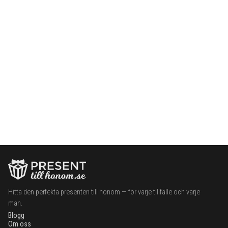
Hitta den perfekta presenten till honom — för varje tillfälle och varje
man.
Blogg
Om oss