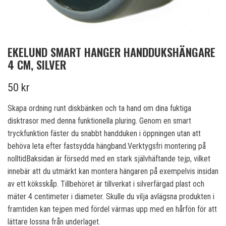
EKELUND SMART HANGER HANDDUKSHÄNGARE
4 CM, SILVER
50 kr
Skapa ordning runt diskbänken och ta hand om dina fuktiga
disktrasor med denna funktionella pluring. Genom en smart
tryckfunktion fäster du snabbt handduken i öppningen utan att
behöva leta efter fastsydda hängband.Verktygsfri montering på
nolltidBaksidan är försedd med en stark självhäftande tejp, vilket
innebär att du utmärkt kan montera hängaren på exempelvis insidan
av ett köksskåp. Tillbehöret är tillverkat i silverfärgad plast och
mäter 4 centimeter i diameter. Skulle du vilja avlägsna produkten i
framtiden kan tejpen med fördel värmas upp med en hårfön för att
lättare lossna från underlaget.