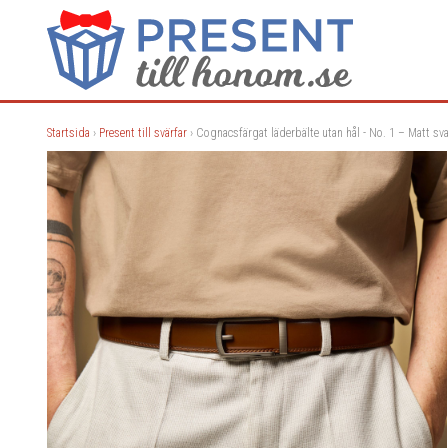
Startsida
›
Present till svärfar
› Cognacsfärgat läderbälte utan hål - No. 1 – Matt sva