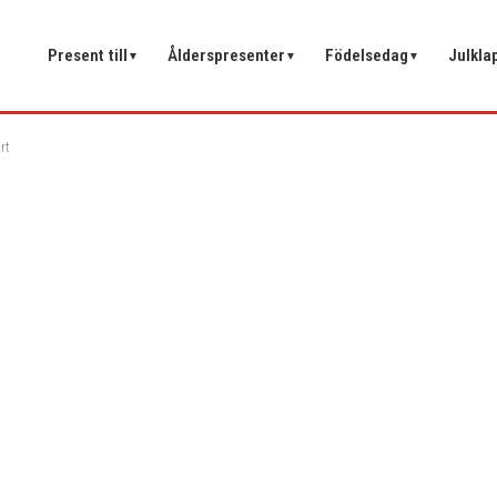
Present till
Ålderspresenter
Födelsedag
Julkla
▼
▼
▼
rt