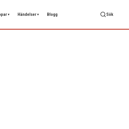
ppar
Händelser
Blogg
Sök
▼
▼